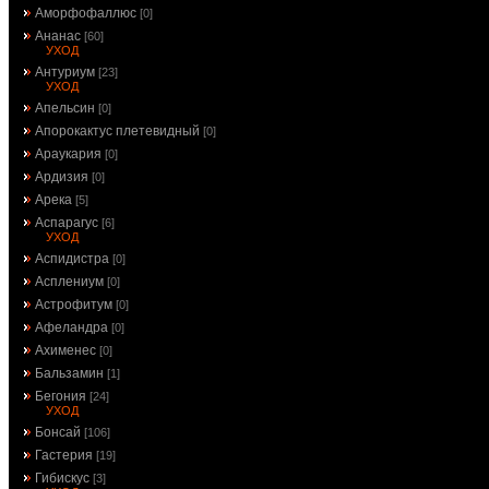
Аморфофаллюс
[0]
Ананас
[60]
УХОД
Антуриум
[23]
УХОД
Апельсин
[0]
Апорокактус плетевидный
[0]
Араукария
[0]
Ардизия
[0]
Арека
[5]
Аспарагус
[6]
УХОД
Аспидистра
[0]
Асплениум
[0]
Астрофитум
[0]
Афеландра
[0]
Ахименес
[0]
Бальзамин
[1]
Бегония
[24]
УХОД
Бонсай
[106]
Гастерия
[19]
Гибискус
[3]