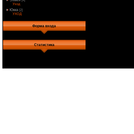
Эхмея
[4]
Уход
Юкка
[2]
УХОД
Форма входа
Статистика