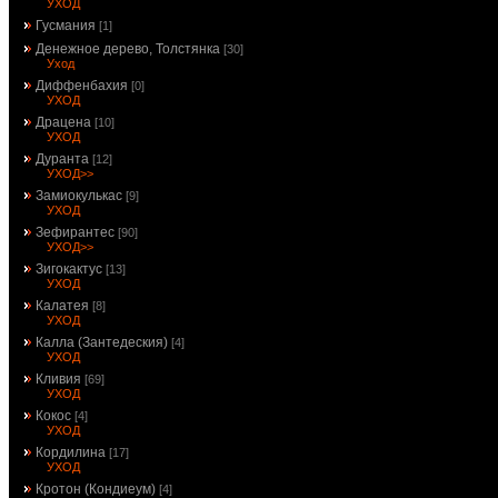
УХОД
Гусмания
[1]
Денежное дерево, Толстянка
[30]
Уход
Диффенбахия
[0]
УХОД
Драцена
[10]
УХОД
Дуранта
[12]
УХОД>>
Замиокулькас
[9]
УХОД
Зефирантес
[90]
УХОД>>
Зигокактус
[13]
УХОД
Калатея
[8]
УХОД
Калла (Зантедеския)
[4]
УХОД
Кливия
[69]
УХОД
Кокос
[4]
УХОД
Кордилина
[17]
УХОД
Кротон (Кондиеум)
[4]