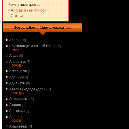
Комнатные цветы:
- Алфавитный список
- Статьи
Фотоальбомы: Цветы комнатные
Абелия
[0]
Абутилон (комнатный клён)
[25]
Уход
Агава
[0]
Агапантус
[6]
УХОД
Аглаонема
[1]
Адениум
[0]
Адиантум
[0]
Азалия (Рододендрон)
[5]
УХОД>>
Аизооновые
[0]
Акация
[0]
Алоказия
[6]
Алое
[11]
УХОД
Амариллис
[4]