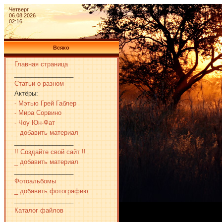
Четверг
06.08.2026
02:16
Всяко
Главная страница
_________________
Статьи о разном
Актёры:
- Мэтью Грей Габлер
- Мира Сорвино
- Чоу Юн-Фат
_ добавить материал
_________________
!! Создайте свой сайт !!
_ добавить материал
_________________
Фотоальбомы
_ добавить фотографию
_________________
Каталог файлов
_________________