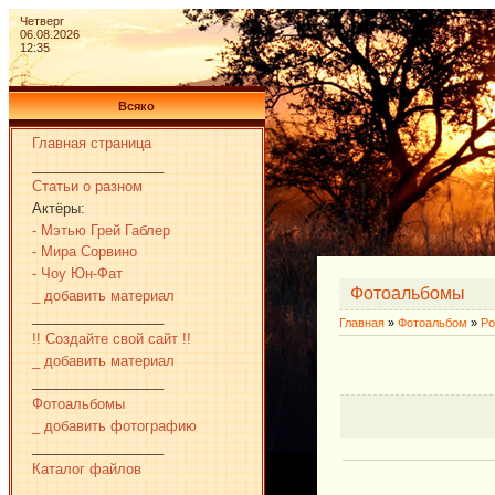
Четверг
06.08.2026
12:35
Всяко
Главная страница
_________________
Статьи о разном
Актёры:
- Мэтью Грей Габлер
- Мира Сорвино
- Чоу Юн-Фат
Фотоальбомы
_ добавить материал
_________________
Главная
»
Фотоальбом
»
Ро
!! Создайте свой сайт !!
_ добавить материал
_________________
Фотоальбомы
_ добавить фотографию
_________________
Каталог файлов
_________________