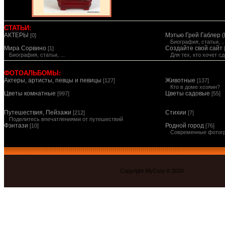
СТАТЬИ:
АКТЕРЫ
Мэтью Грей Габлер (
[0]
Биография, статьи, ..
Мира Сорвино
Создайте свой сайт
[1]
Биография, статьи, ...
Для тех, кто хочет 
ФОТОАЛЬБОМЫ:
Актеры, артисты, певцы и певицы
Животные
[127]
[137]
Кто в доме хозяин?
Цветы комнатные
Цветы садовые
[997]
[55]
Путешествия, Пейзажи
Стихии
[212]
[7]
Поделитесь впечатлениями от путешествий
Фэнтази
Родной город
[10]
[76]
Современные фотог
Copyright MyCorp © 2026