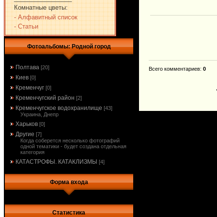
Комнатные цветы:
- Алфавитный список
- Статьи
Фотоальбомы: Родной город
Полтава
[20]
Всего комментариев
:
0
Киев
[0]
Кременчуг
[0]
Кременчугский район
[2]
Кременчугское водохранилище
[43]
Украина, Днепр
Харьков
[0]
Другие
[7]
Когда соберется несколько фотографий
одной тематики - будет создана отдельная
категория
КАТАСТРОФЫ. КАТАКЛИЗМЫ
[4]
Форма входа
Статистика