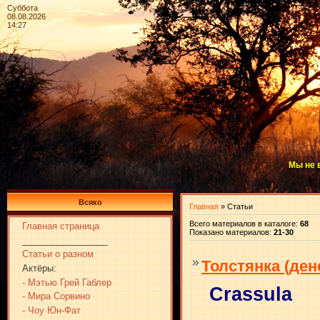
Суббота
08.08.2026
14:27
Мы не 
Всяко
Главная
»
Статьи
Всего материалов в каталоге
:
68
Главная страница
Показано материалов
:
21-30
_________________
Статьи о разном
Толстянка (ден
Актёры:
- Мэтью Грей Габлер
Crassula
- Мира Сорвино
- Чоу Юн-Фат