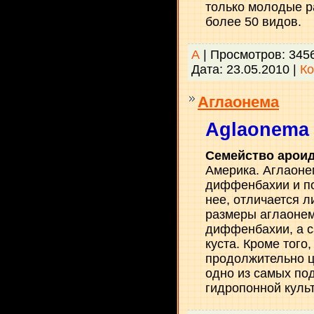
только молодые ра
более 50 видов.
А
| Просмотров: 345
Дата:
23.05.2010
|
Ко
Аглаонема
Aglaonema
Семейство арои
Америка. Аглаоне
диффенбахии и по
нее, отличается л
размеры аглаоне
диффенбахии, а с
куста. Кроме того
продолжительно ц
одно из самых по
гидропонной куль