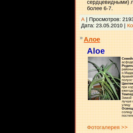
сердцевидными) л
более 6-7.
А
| Просмотров: 219
Дата:
23.05.2010
|
Ко
Алое
Aloe
Семей
асфоде
Родин
районы
о.Мада
Аравий
полуос
Цветен
при хо
ежегод
Темпер
Зимой 
лучше 
улицу
Освещ
солнцу
постеп
Фотогалерея >>