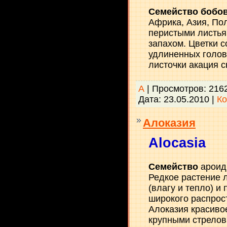
Семейство бобо
Африка, Азия, Пол
перистыми листья
запахом. Цветки 
удлиненных голов
листочки акация с
А
| Просмотров: 216
Дата:
23.05.2010
|
Ко
Алоказия
Alocasia
Семейство
ароид
Редкое растение 
(влагу и тепло) и
широкого распрос
Алоказия красивое
крупными стрелов