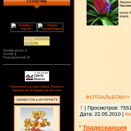
Статистика
Америк
Числен
около 4
видов.
Онлайн всего:
1
Гостей:
1
Пользователей:
0
Платежная система Liberty Reserve:
порядок регистрации на русском
ФОТОАЛЬБОМ>>
ЗАРАБОТОК в ИНТЕРНЕТЕ
Т
| Просмотров: 755
Дата:
22.05.2010
|
Ко
Традесканция