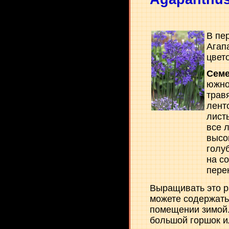
В пе
Агап
цвет
Семе
южно
трав
лент
лист
все 
высо
голу
на с
перен
Выращивать это р
можете содержать
помещении зимой.
большой горшок ил