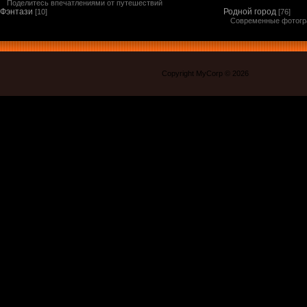
Поделитесь впечатлениями от путешествий
Фэнтази
Родной город
[10]
[76]
Современные фотог
Copyright MyCorp © 2026