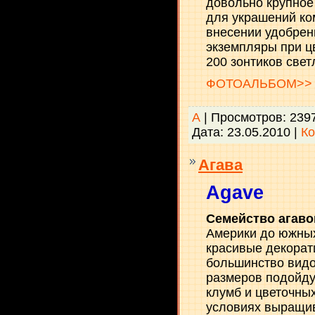
довольно крупное
для украшений ком
внесении удобрен
экземпляры при ц
200 зонтиков свет
ФОТОАЛЬБОМ>>
А
| Просмотров: 239
Дата:
23.05.2010
|
Ко
Агава
Agave
Семейство агав
Америки до южны
красивые декорат
большинство видо
размеров подойду
клумб и цветочны
условиях выращи