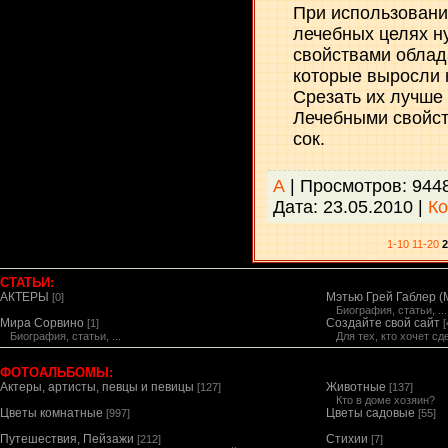
При использовани
лечебных целях н
свойствами облад
которые выросли н
Срезать их лучше
Лечебными свойст
сок.
А
| Просмотров: 944
Дата:
23.05.2010
|
Ко
1-10
11-20
2
СТАТЬИ:
АКТЕРЫ
Мэтью Грей Габлер (M
[0]
Биография, статьи, ..
Мира Сорвино
Создайте свой сайт
[1]
[
Биография, статьи, ...
Для тех, кто хочет с
ФОТОАЛЬБОМЫ:
Актеры, артисты, певцы и певицы
Животные
[127]
[137]
Кто в доме хозяин?
Цветы комнатные
Цветы садовые
[997]
[55]
Путешествия, Пейзажи
Стихии
[212]
[7]