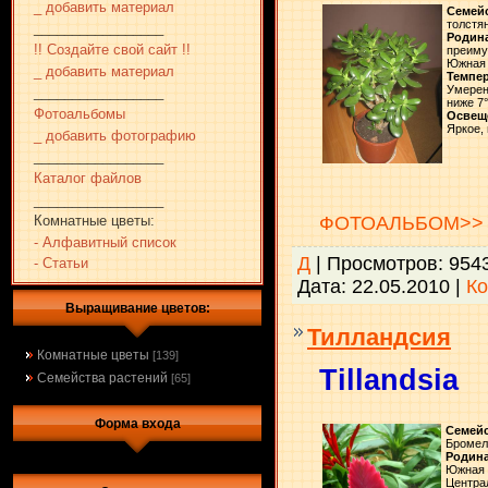
_ добавить материал
Семей
толстя
_________________
Родин
!! Создайте свой сайт !!
преиму
Южная 
_ добавить материал
Темпер
Умерен
_________________
ниже 7
Фотоальбомы
Освещ
Яркое,
_ добавить фотографию
_________________
Каталог файлов
_________________
ФОТОАЛЬБОМ>>
Комнатные цветы:
- Алфавитный список
Д
| Просмотров: 954
- Статьи
Дата:
22.05.2010
|
Ко
Выращивание цветов:
Тилландсия
Комнатные цветы
[139]
Tillandsia
Семейства растений
[65]
Форма входа
Семейс
Бромел
Родина
Южная 
Центра