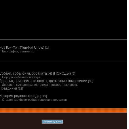
Чоу Юн-Фат (Yun-Fat Chow)
[1]
Биография, статьи, ...
Собаки, собачонки, собачата :-)) (ПОРОДЫ)
[5]
Породы собачьей породы
Деревья, неизвестные цветы, цветочные композиции
[90]
Деревья, кустарники, их плоды, неизвестные цветы
Праздники
[22]
История родного города
[119]
Старинные фотографии городов и поселков