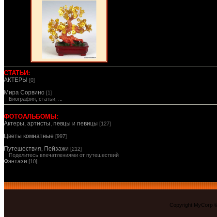
СТАТЬИ:
АКТЕРЫ
[0]
Мира Сорвино
[1]
Биография, статьи, ...
ФОТОАЛЬБОМЫ:
Актеры, артисты, певцы и певицы
[127]
Цветы комнатные
[997]
Путешествия, Пейзажи
[212]
Поделитесь впечатлениями от путешествий
Фэнтази
[10]
Copyright MyCorp 