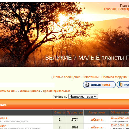
Приве
Главная
|
Регист
ВЕЛИКИЕ и МАЛЫЕ планеты 
[
Новые сообщения
·
Участники
·
Правила форума
казывания...
»
Живые цитаты
»
Просто прикольные
Фильтр по:
ные
Ответы
Просмотры
Автор темы
Обновления
ины...
19.11.2010, 17
1
2774
aKsena
о, и без них никуда :-(
Сообщение от
иков
20.05.2010, 18
2
1891
aKsena