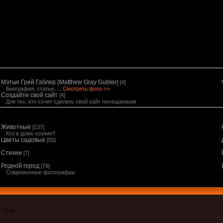
Мэтью Грей Габлер (Matthew Gray Gubler)
[4]
Биография, статьи, ...
Смотреть фото >>
Создайте свой сайт
[4]
Для тех, кто хочет сделать свой сайт посещаемым
Животные
[137]
Кто в доме хозяин?
Цветы садовые
[55]
Стихии
[7]
Родной город
[76]
Современные фотографии
© 2026