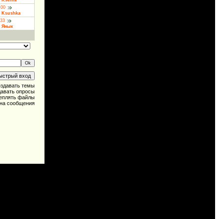
:
Ksenia
:00
:
Ksushka
:33
:
Янык
здавать темы
авать опросы
еплять файлы
 на сообщения