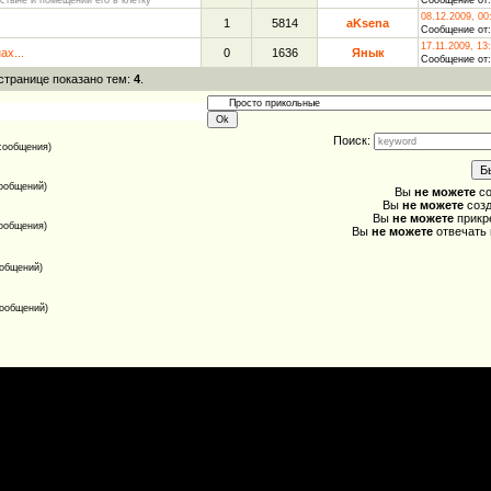
стыне и помещении его в клетку
Сообщение от
08.12.2009, 00
1
5814
aKsena
Сообщение от
17.11.2009, 13
ах...
0
1636
Янык
Сообщение от
 странице показано тем:
4
.
Поиск:
сообщения)
ообщений)
Вы
не можете
со
Вы
не можете
созд
Вы
не можете
прикр
сообщения)
Вы
не можете
отвечать
ообщений)
сообщений)