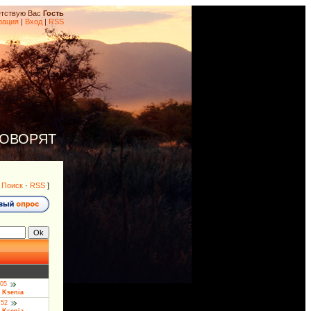
тствую Вас
Гость
рация
|
Вход
|
RSS
ГОВОРЯТ
·
Поиск
·
RSS
]
↓
:05
:
Ksenia
:52