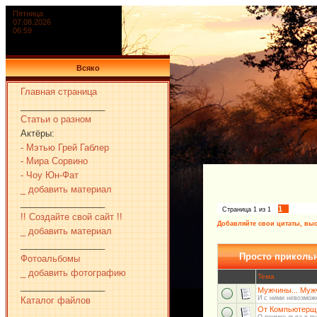
Пятница
07.08.2026
06:59
Всяко
Главная страница
_________________
Статьи о разном
Актёры:
- Мэтью Грей Габлер
- Мира Сорвино
- Чоу Юн-Фат
_ добавить материал
_________________
1
Страница
1
из
1
!! Создайте свой сайт !!
Добавляйте свои цитаты, выс
_ добавить материал
_________________
Просто приколь
Фотоальбомы
_ добавить фотографию
Тема
_________________
Мужчины... Мужч
И с ними невозможн
Каталог файлов
От Компьютерщ
_________________