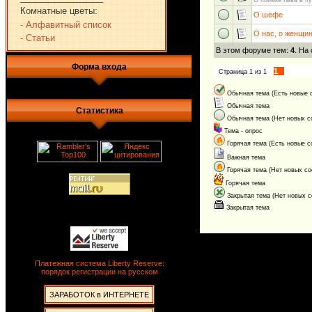
О поимке льва в пу
Комнатные цветы:
О шефе
- Алфавитный список
О нас, о женщин
- Статьи
В этом форуме тем:
4
. На
Форма входа
1
Страница
1
из
1
Обычная тема (Есть новые 
Обычная тема
Статистика
Обычная тема (Нет новых с
Тема - опрос
Горячая тема (Есть новые 
Важная тема
Горячая тема (Нет новых с
Горячая тема
Закрытая тема (Нет новых 
Закрытая тема
Платежная система Liberty Reserve:
порядок регистрации на русском
ЗАРАБОТОК в ИНТЕРНЕТЕ