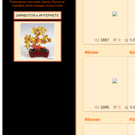
Платежная система Liberty Reserve:
порядок регистрации на русском
29.04.2010
ЗАРАБОТОК в ИНТЕРНЕТЕ
aKsena
1657
0
5.0
Яблоня
Ка
29.04.2010
NatikRishik
1045
0
0.0
Яблочко
P1