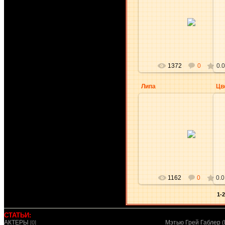
17.04.2010
aKsena
1372
0
0.0
Липа
Цв
17.04.2010
aKsena
1162
0
0.0
1-
СТАТЬИ:
АКТЕРЫ
Мэтью Грей Габлер (
[0]