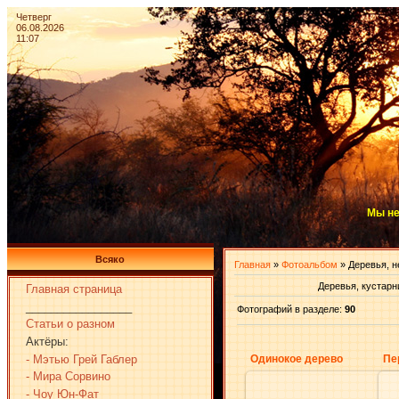
Четверг
06.08.2026
11:07
Мы не
Всяко
Главная
»
Фотоальбом
» Деревья, н
Деревья, кустарн
Главная страница
_________________
Фотографий в разделе
:
90
Статьи о разном
Актёры:
- Мэтью Грей Габлер
Одинокое дерево
Пе
- Мира Сорвино
- Чоу Юн-Фат