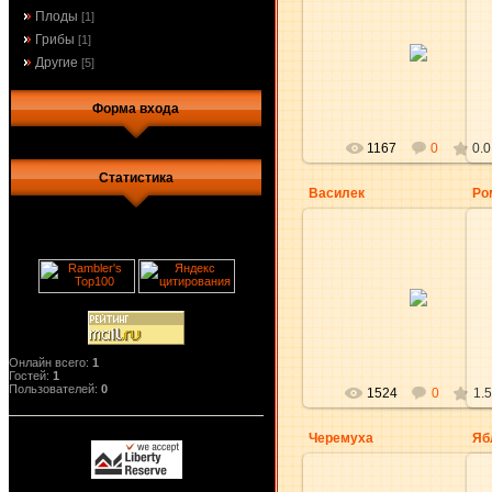
Плоды
[1]
20.05.2010
Грибы
[1]
Другие
[5]
NatikRishik
Форма входа
1167
0
0.0
Статистика
Василек
Ро
30.04.2010
aKsena
Онлайн всего:
1
Гостей:
1
Пользователей:
0
1524
0
1.5
Черемуха
Яб