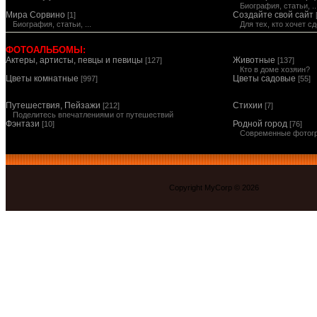
Биография, статьи, ..
Мира Сорвино
Создайте свой сайт
[1]
Биография, статьи, ...
Для тех, кто хочет 
ФОТОАЛЬБОМЫ:
Актеры, артисты, певцы и певицы
Животные
[127]
[137]
Кто в доме хозяин?
Цветы комнатные
Цветы садовые
[997]
[55]
Путешествия, Пейзажи
Стихии
[212]
[7]
Поделитесь впечатлениями от путешествий
Фэнтази
Родной город
[10]
[76]
Современные фотог
Copyright MyCorp © 2026