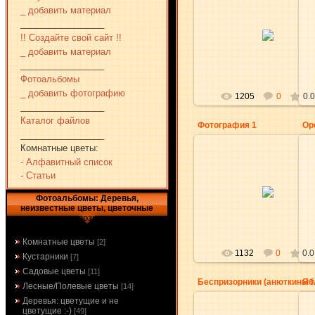
_ добавить материал
_________________
03.11.2010
!! Создайте свой сайт !!
aKsena
_ добавить материал
_________________
Фотоальбомы
_ добавить фотографию
1205
0
0.0
_________________
Каталог файлов
Фотография 1
Ор
_________________
Комнатные цветы:
- Алфавитный список
- Статьи
26.05.2010
Ромашка
Фотоальбомы: Деревья,
Янык
неизвестные цветы, цветочные
композиции
Комнатные цветы
[2]
1132
0
0.0
Кустарники
[7]
Садовые цветы
[11]
Яб
Лесные/Полевые цветы
[14]
Деревья: цветущие и не
цветущие :-)
[49]