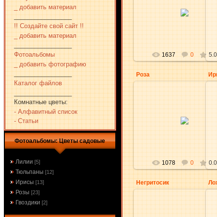
03.11.2010
_ добавить материал
_________________
aKsena
!! Создайте свой сайт !!
_ добавить материал
_________________
Фотоальбомы
1637
0
5.0
_ добавить фотографию
_________________
Роза
Ир
Каталог файлов
_________________
Комнатные цветы:
- Алфавитный список
20.05.2010
- Статьи
aKsena
Фотоальбомы: Цветы садовые
Лилии
[5]
1078
0
0.0
Тюльпаны
[12]
Ирисы
Негритосик
Ло
[13]
Розы
[23]
Гвоздики
[2]