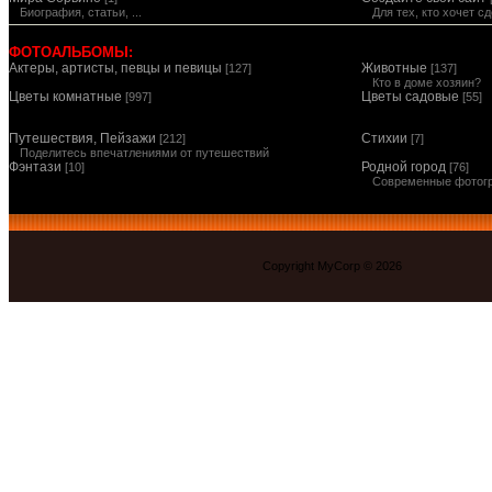
Биография, статьи, ...
Для тех, кто хочет 
ФОТОАЛЬБОМЫ:
Актеры, артисты, певцы и певицы
Животные
[127]
[137]
Кто в доме хозяин?
Цветы комнатные
Цветы садовые
[997]
[55]
Путешествия, Пейзажи
Стихии
[212]
[7]
Поделитесь впечатлениями от путешествий
Фэнтази
Родной город
[10]
[76]
Современные фотог
Copyright MyCorp © 2026