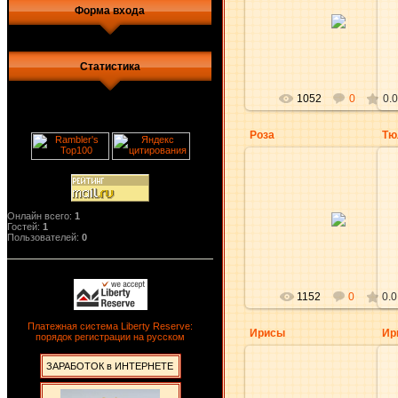
20.05.2010
Форма входа
NatikRishik
Статистика
1052
0
0.0
Роза
Тю
13.05.2010
Онлайн всего:
1
Гостей:
1
aKsena
Пользователей:
0
1152
0
0.0
Платежная система Liberty Reserve:
Ирисы
Ир
порядок регистрации на русском
ЗАРАБОТОК в ИНТЕРНЕТЕ