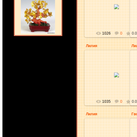
29.04.2010
aKsena
1026
0
0.0
Лилия
Ли
29.04.2010
NatikRishik
1035
0
0.0
Лилия
Гв