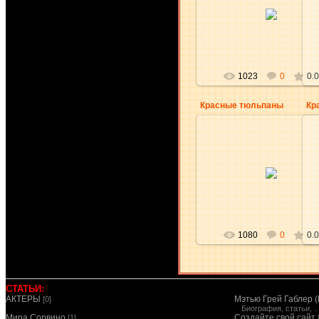
29.04.2010
NatikRishik
1023
0
0.0
Красные тюльпаны
Кр
17.04.2010
aKsena
1080
0
0.0
СТАТЬИ:
АКТЕРЫ
Мэтью Грей Габлер (
[0]
Биография, статьи, ..
Мира Сорвино
Создайте свой сайт
[1]