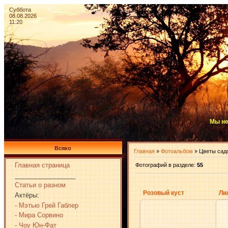
Суббота
08.08.2026
11:20
Мы не
Всяко
Главная
»
Фотоальбом
» Цветы сад
Главная страница
Фотографий в разделе
:
55
_________________
Статьи о разном
Розовый куст
Ли
Актёры:
- Мэтью Грей Габлер
- Мира Сорвино
- Чоу Юн-Фат