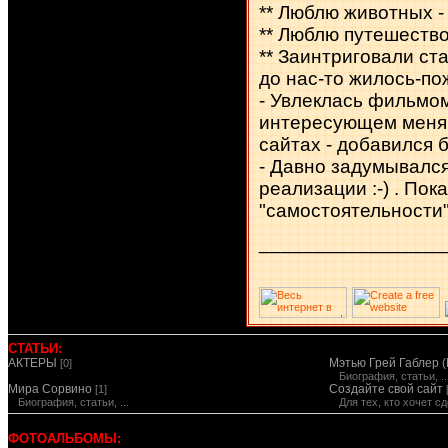
** Люблю животных -
** Люблю путешество
** Заинтриговали ст
до нас-то жилось-по
- Увлеклась фильмо
интересующем меня 
сайтах - добавился б
- Давно задумывался
реализации :-) . Пок
"самостоятельности"
_________________
СТАТЬИ:
АКТЕРЫ
Мэтью Грей Габлер (
[0]
Биография, статьи, ..
Мира Сорвино
Создайте свой сайт
[1]
Биография, статьи, ...
Для тех, кто хочет 
ФОТОАЛЬБОМЫ: