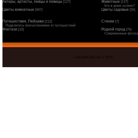
Актеры, артисты, певцы и певицы
Животные
[127]
[137]
Кто в доме хозяин?
Цветы комнатные
Цветы садовые
[997]
[55]
Путешествия, Пейзажи
Стихии
[212]
[7]
Поделитесь впечатлениями от путешествий
Фэнтази
Родной город
[10]
[76]
Современные фотог
Copyright MyCorp © 2026