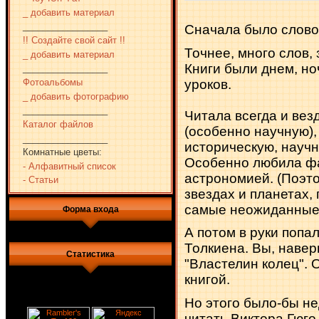
_ добавить материал
_________________
Сначала было слово.
!! Создайте свой сайт !!
Точнее, много слов,
_ добавить материал
Книги были днем, но
_________________
уроков.
Фотоальбомы
_ добавить фотографию
_________________
Читала всегда и вез
Каталог файлов
(особенно научную),
_________________
историческую, научн
Комнатные цветы:
Особенно любила фан
- Алфавитный список
астрономией. (Поэто
- Статьи
звездах и планетах, 
самые неожиданные 
Форма входа
А потом в руки попа
Толкиена. Вы, наверн
Статистика
"Властелин колец". 
книгой.
Но этого было-бы не
читать Виктора Гюго