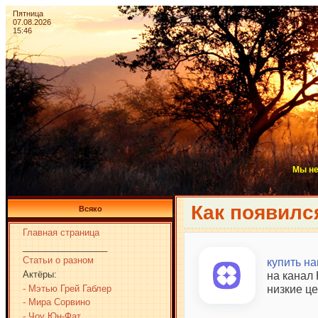
Пятница
07.08.2026
15:46
Мы не
Как появилс
Всяко
Главная страница
_________________
Статьи о разном
купить на
Актёры:
на канал 
низкие це
- Мэтью Грей Габлер
- Мира Сорвино
- Чоу Юн-Фат