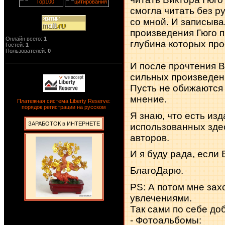
смогла читать без р
со мной. И записыва
произведения Гюго 
Онлайн всего:
1
глубина которых про
Гостей:
1
Пользователей:
0
И после прочтения В
сильных произведени
Пусть не обижаются
мнение.
Платежная система Liberty Reserve:
порядок регистрации на русском
Я знаю, что есть из
ЗАРАБОТОК в ИНТЕРНЕТЕ
использованных зде
авторов.
И я буду рада, если
БлагоДарю.
PS: А потом мне зах
увлечениями.
Так сами по себе до
- Фотоальбомы: