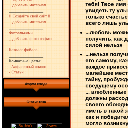
тебя! Твое имя 
_ добавить материал
увидеть ту улы
_________________
только счастье 
!! Создайте свой сайт !!
_ добавить материал
всего лишь улы
_________________
...любовь можн
Фотоальбомы
получить, как д
_ добавить фотографию
силой нельзя
_________________
Каталог файлов
...нельзя полу
_________________
его самому, ка
Комнатные цветы:
каждое прикосн
- Алфавитный список
малейшее мест
- Статьи
тайну, пробужд
Форма входа
сведущему осо
... влюбленные
должны расход
Статистика
своего обоюдн
иметь в такой 
как и победител
могло возникн