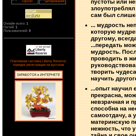
пустоты или не
злоупотреблял
сам был слишк
Онлайн всего:
1
... мудрость н
Гостей:
1
которую мудре
Пользователей:
0
другому, всегд
...передать мож
мудрость. Пос
проводить в жи
Платежная система Liberty Reserve:
руководствова
порядок регистрации на русском
творить чудеса
ЗАРАБОТОК в ИНТЕРНЕТЕ
научить другого
...опыт научил
прекрасна, мож
невзрачная и 
способна на н
самоотдачу, а 
материнскую п
нежность, что 
тайна и свое о