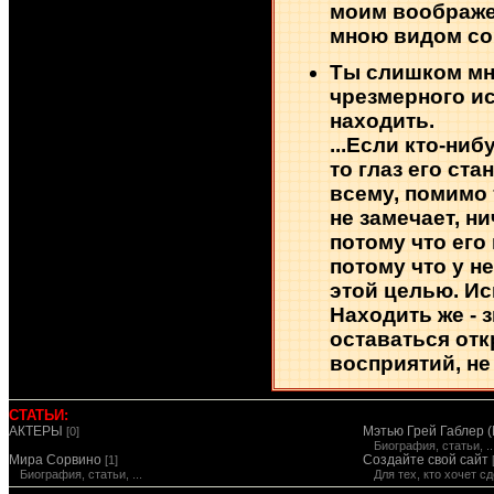
моим воображе
мною видом со
Ты слишком мно
чрезмерного и
находить.
...Если кто-ни
то глаз его ст
всему, помимо т
не замечает, н
потому что его
потому что у н
этой целью. Ис
Находить же - 
оставаться от
восприятий, не
СТАТЬИ:
АКТЕРЫ
Мэтью Грей Габлер (
[0]
Биография, статьи, ..
Мира Сорвино
Создайте свой сайт
[1]
Биография, статьи, ...
Для тех, кто хочет 