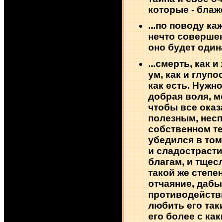
которые - блаж
...по поводу к
нечто соверше
оно будет один
...смерть, как и
ум, как и глупо
как есть. Нужн
добрая воля, м
чтобы все ока
полезным, нес
собственном те
убедился в том
и сладострасти
благам, и тщес
такой же степе
отчаяние, дабы
противодейств
любить его таки
его более с ка