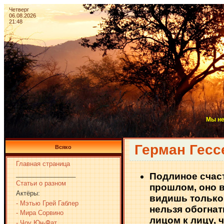
Четверг
06.08.2026
21:48
Мы не
Герман Гесс
Всяко
Главная страница
_________________
Подлиное счаст
Статьи о разном
прошлом, оно в
Актёры:
видишь только 
- Мэтью Грей Габлер
нельзя обогнат
- Мира Сорвино
лицом к лицу, 
- Чоу Юн-Фат