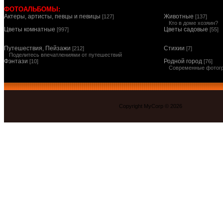
ФОТОАЛЬБОМЫ:
Актеры, артисты, певцы и певицы
Животные
[127]
[137]
Кто в доме хозяин?
Цветы комнатные
Цветы садовые
[997]
[55]
Путешествия, Пейзажи
Стихии
[212]
[7]
Поделитесь впечатлениями от путешествий
Фэнтази
Родной город
[10]
[76]
Современные фотог
Copyright MyCorp © 2026