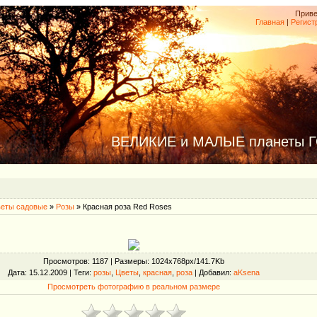
Приве
Главная
|
Регист
ВЕЛИКИЕ и МАЛЫЕ планеты 
еты садовые
»
Розы
» Красная роза Red Roses
Просмотров
: 1187 |
Размеры
: 1024x768px/141.7Kb
Дата
: 15.12.2009 |
Теги
:
розы
,
Цветы
,
красная
,
роза
|
Добавил
:
aKsena
Просмотреть фотографию в реальном размере