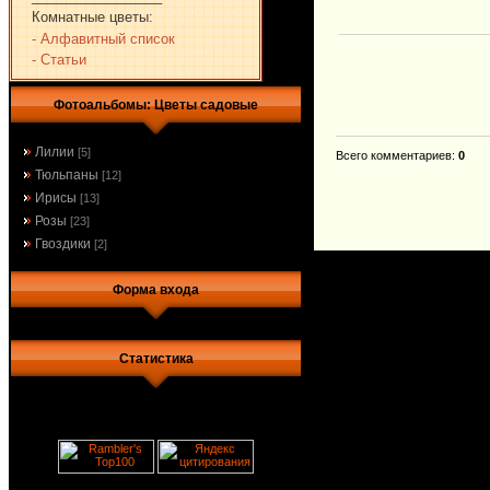
Комнатные цветы:
- Алфавитный список
- Статьи
Фотоальбомы: Цветы садовые
Лилии
[5]
Всего комментариев
:
0
Тюльпаны
[12]
Ирисы
[13]
Розы
[23]
Гвоздики
[2]
Форма входа
Статистика