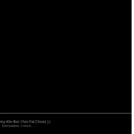
Чоу Юн-Фат (Yun-Fat Chow)
[1]
Биография, статьи, ...