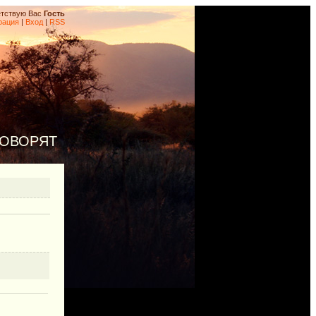
тствую Вас
Гость
рация
|
Вход
|
RSS
ГОВОРЯТ