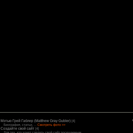
Мэтью Грей Габлер (Matthew Gray Gubler)
[4]
Биография, статьи, ...
Смотреть фото >>
Создайте свой сайт
[4]
Для тех, кто хочет сделать свой сайт посещаемым