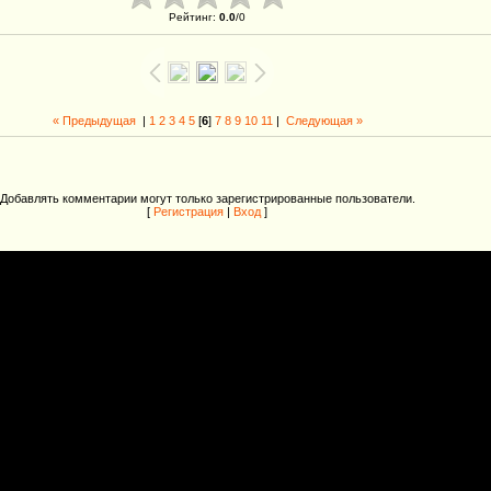
Рейтинг
:
0.0
/
0
« Предыдущая
|
1
2
3
4
5
[
6
]
7
8
9
10
11
|
Следующая »
Добавлять комментарии могут только зарегистрированные пользователи.
[
Регистрация
|
Вход
]