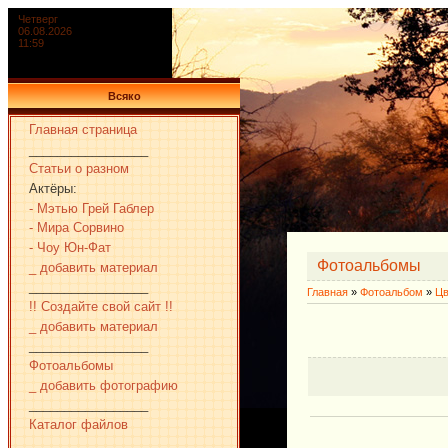
Четверг
06.08.2026
11:59
Всяко
Главная страница
_________________
Статьи о разном
Актёры:
- Мэтью Грей Габлер
- Мира Сорвино
- Чоу Юн-Фат
Фотоальбомы
_ добавить материал
_________________
Главная
»
Фотоальбом
»
Цв
!! Создайте свой сайт !!
_ добавить материал
_________________
Фотоальбомы
_ добавить фотографию
_________________
Каталог файлов
_________________