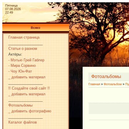
Пятница
07.08.2026
22:49
Всяко
Главная страница
_________________
Статьи о разном
Актёры:
- Мэтью Грей Габлер
- Мира Сорвино
- Чоу Юн-Фат
Фотоальбомы
_ добавить материал
_________________
Главная
»
Фотоальбом
»
Пу
!! Создайте свой сайт !!
_ добавить материал
_________________
Фотоальбомы
_ добавить фотографию
_________________
Каталог файлов
_________________