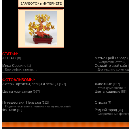
ЗАРАБОТОК в ИНТЕРНЕТЕ
СТАТЬИ:
АКТЕРЫ
Мэтью Грей Габлер (
[0]
Биография, статьи, ..
Мира Сорвино
Создайте свой сайт
[1]
Биография, статьи, ...
Для тех, кто хочет 
ФОТОАЛЬБОМЫ:
Актеры, артисты, певцы и певицы
Животные
[127]
[137]
Кто в доме хозяин?
Цветы комнатные
Цветы садовые
[997]
[55]
Путешествия, Пейзажи
Стихии
[212]
[7]
Поделитесь впечатлениями от путешествий
Фэнтази
Родной город
[10]
[76]
Современные фотог