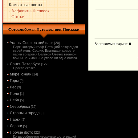
Комнатные цветы:
- Алфавитный список
- Статьи
Фотоальбомы: Путешествия, Пейзажи
Умань, Софиевский парк
[20]
Всего комментариев
:
0
Парк, который граф Потоцкий создал для
своей жены Софии. Благодаря красоте
парка во время Великой Отечественной
войны на Умань не упала ни одна бомба
Санкт-Петербург
[122]
Просто сказка
Море, океан
[14]
Горы
[0]
Лес
[9]
Поле
[1]
Небо
[5]
Озеро/река
[12]
Страны и города
[0]
Парки
[2]
Дороги
[5]
Прочие фото
[22]
Когда соберется несколько фотографий