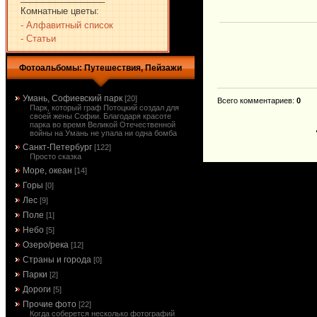
Комнатные цветы:
- Алфавитный список
- Статьи
Фотоальбомы: Путешествия, Пейзажи
Умань, Софиевский парк
[20]
Всего комментариев
:
0
Парк, который граф Потоцкий создал для
своей жены Софии. Благодаря красоте
парка во время Великой Отечественной
войны на Умань не упала ни одна бомба
Санкт-Петербург
[122]
Просто сказка
Море, океан
[14]
Горы
[0]
Лес
[9]
Поле
[1]
Небо
[5]
Озеро/река
[12]
Страны и города
[0]
Парки
[2]
Дороги
[5]
Прочие фото
[22]
Когда соберется несколько фотографий