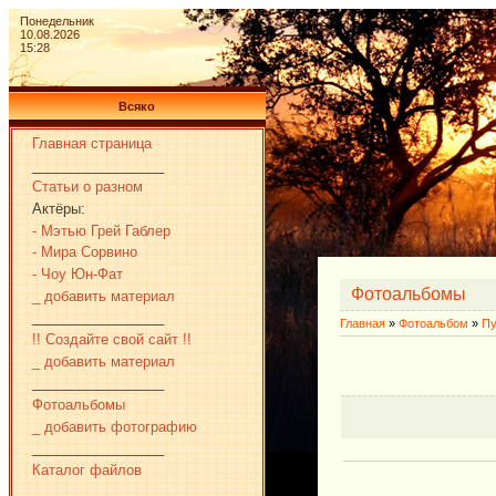
Понедельник
10.08.2026
15:28
Всяко
Главная страница
_________________
Статьи о разном
Актёры:
- Мэтью Грей Габлер
- Мира Сорвино
- Чоу Юн-Фат
Фотоальбомы
_ добавить материал
_________________
Главная
»
Фотоальбом
»
Пу
!! Создайте свой сайт !!
_ добавить материал
_________________
Фотоальбомы
_ добавить фотографию
_________________
Каталог файлов
_________________