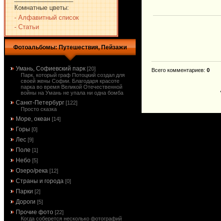
Комнатные цветы:
- Алфавитный список
- Статьи
Фотоальбомы: Путешествия, Пейзажи
Умань, Софиевский парк
[20]
Всего комментариев
:
0
Парк, который граф Потоцкий создал для
своей жены Софии. Благодаря красоте
парка во время Великой Отечественной
войны на Умань не упала ни одна бомба
Санкт-Петербург
[122]
Просто сказка
Море, океан
[14]
Горы
[0]
Лес
[9]
Поле
[1]
Небо
[5]
Озеро/река
[12]
Страны и города
[0]
Парки
[2]
Дороги
[5]
Прочие фото
[22]
Когда соберется несколько фотографий