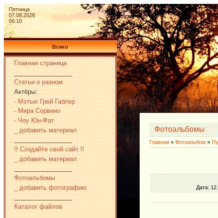
Пятница
07.08.2026
06:10
Всяко
Главная страница
_________________
Статьи о разном
Актёры:
- Мэтью Грей Габлер
- Мира Сорвино
- Чоу Юн-Фат
Фотоальбомы
_ добавить материал
_________________
Главная
»
Фотоальбом
»
Пу
!! Создайте свой сайт !!
_ добавить материал
_________________
Фотоальбомы
_ добавить фотографию
Дата
: 12
_________________
Каталог файлов
_________________