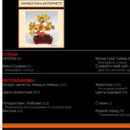
ЗАРАБОТОК в ИНТЕРНЕТЕ
СТАТЬИ:
АКТЕРЫ
Мэтью Грей Габлер (
[0]
Биография, статьи, ..
Мира Сорвино
Создайте свой сайт
[1]
Биография, статьи, ...
Для тех, кто хочет 
ФОТОАЛЬБОМЫ:
Актеры, артисты, певцы и певицы
Животные
[127]
[137]
Кто в доме хозяин?
Цветы комнатные
Цветы садовые
[997]
[55]
Путешествия, Пейзажи
Стихии
[212]
[7]
Поделитесь впечатлениями от путешествий
Фэнтази
Родной город
[10]
[76]
Современные фотог