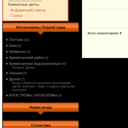
Комнатные цветы:
- Алфавитный список
- Статьи
Фотоальбомы: Родной город
Всего комментариев
:
0
Полтава
[20]
Киев
[0]
Кременчуг
[0]
Кременчугский район
[2]
Кременчугское водохранилище
[43]
Украина, Днепр
Харьков
[0]
Другие
[7]
Когда соберется несколько фотографий
одной тематики - будет создана отдельная
категория
КАТАСТРОФЫ. КАТАКЛИЗМЫ
[4]
Форма входа
Статистика