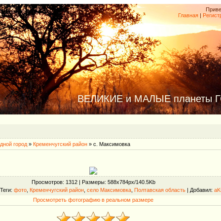
Приве
Главная
|
Регист
ВЕЛИКИЕ и МАЛЫЕ планеты 
дной город
»
Кременчугский район
» с. Максимовка
Просмотров
: 1312 |
Размеры
: 588x784px/140.5Kb
Теги
:
фото
,
Кременчугский район
,
село Максимовка
,
Полтавская область
|
Добавил
:
aK
Просмотреть фотографию в реальном размере