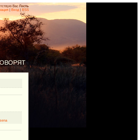
тствую Вас
Гость
рация
|
Вход
|
RSS
ГОВОРЯТ
sena