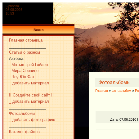
Суббота
08.08.2026
18:53
Всяко
Главная страница
_________________
Статьи о разном
Актёры:
- Мэтью Грей Габлер
- Мира Сорвино
- Чоу Юн-Фат
Фотоальбомы
_ добавить материал
_________________
Главная
»
Фотоальбом
»
Ро
!! Создайте свой сайт !!
_ добавить материал
_________________
Фотоальбомы
_ добавить фотографию
Дата
: 07.06.2010 |
_________________
Каталог файлов
_________________