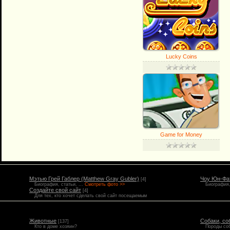
Lucky Coins
Game for Money
Мэтью Грей Габлер (Matthew Gray Gubler)
Чоу Юн-Фат
[4]
Биография, статьи, ...
Смотреть фото >>
Биография, 
Создайте свой сайт
[4]
Для тех, кто хочет сделать свой сайт посещаемым
Животные
Собаки, со
[137]
Кто в доме хозяин?
Породы со