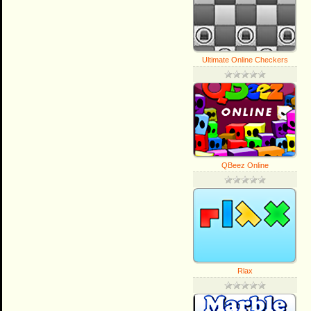
Ultimate Online Checkers
QBeez Online
Rlax