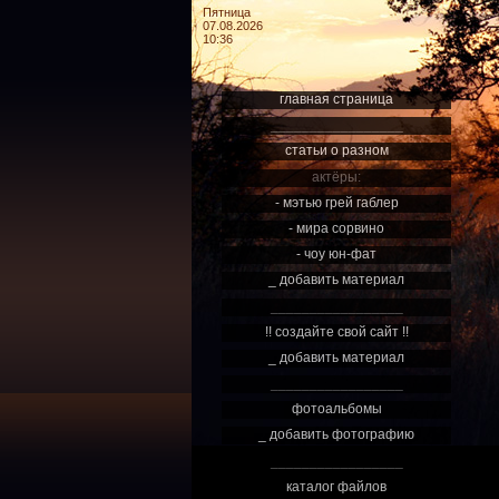
Пятница
07.08.2026
10:36
главная страница
_________________
статьи о разном
актёры:
- мэтью грей габлер
- мира сорвино
- чоу юн-фат
_ добавить материал
_________________
!! создайте свой сайт !!
_ добавить материал
_________________
фотоальбомы
_ добавить фотографию
_________________
каталог файлов