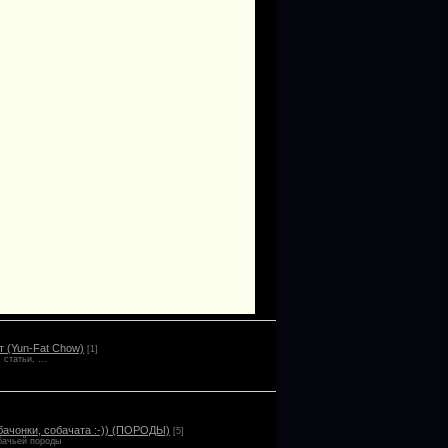
 (Yun-Fat Chow)
[1]
статьи, ...
бачонки, собачата :-)) (ПОРОДЫ)
[5]
бачьей породы