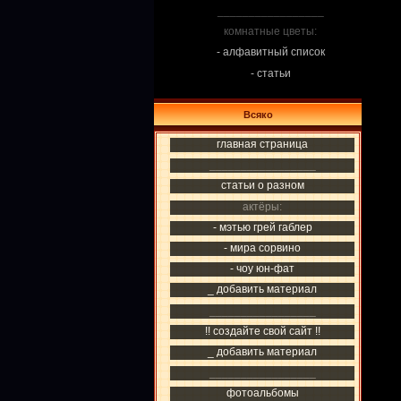
_________________
комнатные цветы:
- алфавитный список
- статьи
Всяко
главная страница
_________________
статьи о разном
актёры:
- мэтью грей габлер
- мира сорвино
- чоу юн-фат
_ добавить материал
_________________
!! создайте свой сайт !!
_ добавить материал
_________________
фотоальбомы