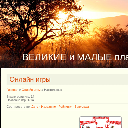
ВЕЛИКИЕ и МАЛЫЕ пл
Онлайн игры
Главная
»
Онлайн игры
» Настольные
В категории игр
:
14
Показано игр
:
1-14
Сортировать по
:
Дате
·
Названию
·
Рейтингу
·
Запускам