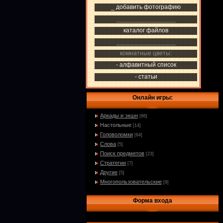
_ добавить фотографию
_________________
каталог файлов
_________________
комнатные цветы:
- алфавитный список
- статьи
Онлайн игры:
Аркады и экшн
[86]
Настольные
[14]
Головоломки
[64]
Слова
[5]
Поиск предметов
[23]
Стратегии
[7]
Другие
[5]
Многопользовательские
[9]
Форма входа