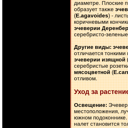
диаметре. Плоские п
образует также
эчев
(
E.agavoides
) - лис
коричневыми кончика
эчеверии Деренбер
серебристо-зеленые 
Другие виды:
эчев
отличается тонкими 
эчеверии изящной
серебристые розетки
мясоцветной
(
E.car
отливом.
Уход за растени
Освещение:
Эчевер
местоположения, луч
южном подоконнике.
налет становится то