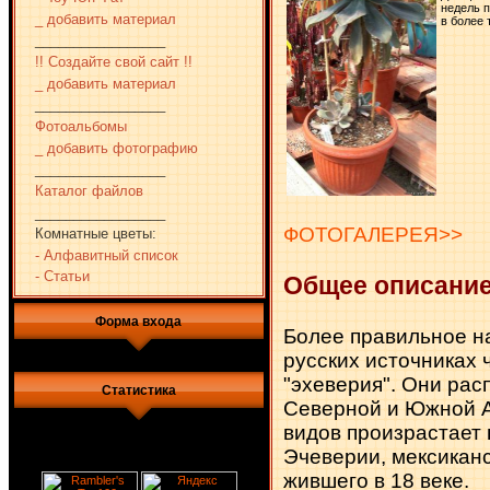
недель п
_ добавить материал
в более
_________________
!! Создайте свой сайт !!
_ добавить материал
_________________
Фотоальбомы
_ добавить фотографию
_________________
Каталог файлов
_________________
ФОТОГАЛЕРЕЯ>>
Комнатные цветы:
- Алфавитный список
- Статьи
Общее описани
Форма входа
Более правильное на
русских источниках 
"эхеверия". Они рас
Статистика
Северной и Южной А
видов произрастает 
Эчеверии, мексиканс
жившего в 18 веке.