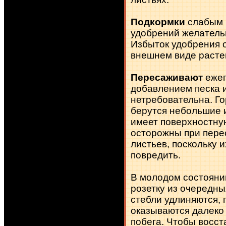
Подкормки
слабым 
удобрений желатель
Избыток удобрения 
внешнем виде расте
Пересаживают
ежег
добавлением песка и
нетребовательна. Г
берутся небольшие и
имеет поверхностную
осторожны при перес
листьев, поскольку 
повредить.
В молодом состояни
розетку из очередны
стебли удлиняются, 
оказываются далеко 
побега. Чтобы восст