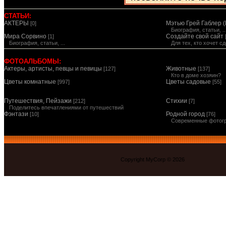
СТАТЬИ:
АКТЕРЫ
Мэтью Грей Габлер (
[0]
Биография, статьи, ..
Мира Сорвино
Создайте свой сайт
[1]
Биография, статьи, ...
Для тех, кто хочет 
ФОТОАЛЬБОМЫ:
Актеры, артисты, певцы и певицы
Животные
[127]
[137]
Кто в доме хозяин?
Цветы комнатные
Цветы садовые
[997]
[55]
Путешествия, Пейзажи
Стихии
[212]
[7]
Поделитесь впечатлениями от путешествий
Фэнтази
Родной город
[10]
[76]
Современные фотог
Copyright MyCorp © 2026