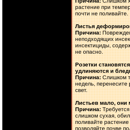
Причина:
Слишком х
растение при темпер
почти не поливайте.
Листья деформир
Причина:
Поврежден
неподходящих инсек
инсектициды, содер
не опасно.
Розетки становятс
удлиняются и блед
Причина:
Слишком т
недель, перенесите 
свет.
Листьев мало, они
Причина:
Требуется
слишком сухая, оби
поливайте растение 
позволяйте почве п