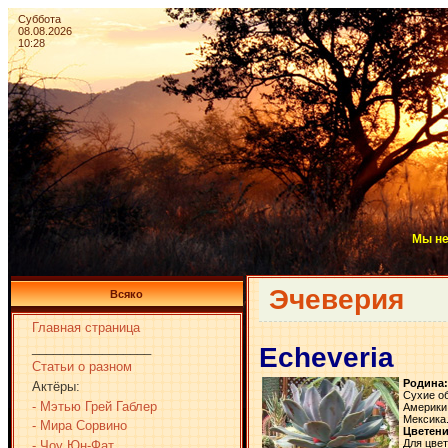
Суббота
08.08.2026
10:28
Мы не
Эчеверия
Всяко
Главная страница
_________________
Echeveria
Статьи о разном
Родина:
Актёры:
Сухие о
- Мэтью Грей Габлер
Америки,
Мексика
- Мира Сорвино
Цветени
Для цве
- Чоу Юн-Фат