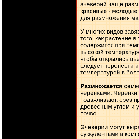
эчеверий чаще разм
красивые - молодые
для размножения мар
У многих видов завя
того, как растение в
содержится при темп
высокой температуре
чтобы открылись цве
следует перенести и
температурой в боле
Размножается
семен
черенками. Черенки 
подвяливают, срез 
древесным углем и у
почве.
Эчеверии могут выр
суккулентами в ком