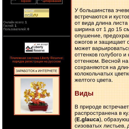
У большинства эчев
встречаются и куст
от вида длина листа 
Онлайн всего:
1
Гостей:
1
ширина от 1 до 15 см
Пользователей:
0
опушение, предохра
ожогов и защищает о
может варьироваться
оттенков голубого и
Платежная система Liberty Reserve:
оттенком. Весной на
порядок регистрации на русском
сохраняются на дли
ЗАРАБОТОК в ИНТЕРНЕТЕ
колокольчатых цветк
желтого цвета.
Виды
В природе встречает
распространена в к
(
E.glauca
), образую
сизоватых листьев, 