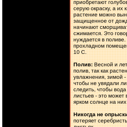
приобретают голубо
серую окраску, а их 
растение можно выне
защищенное от дожд
начинают сморщивать
сжимается. Это гово
нуждается в поливе.
прохладном помещен
10 С.
Полив:
Весной и ле
полив, так как раст
увлажнения, зимой -
чтобы не увядали ли
следить, чтобы вода
листьев - это может 
ярком солнце на них
Никогда не опрыск
потеряет серебрист
листьях.