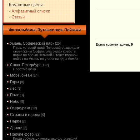
Комнатные цветы:
- Алфавитный список
- Статьи
Фотоальбомы: Путешествия, Пейзажи
Умань, Софиевский парк
[20]
Всего комментариев
:
0
Парк, который граф Потоцкий создал для
своей жены Софии. Благодаря красоте
парка во время Великой Отечественной
войны на Умань не упала ни одна бомба
Санкт-Петербург
[122]
Просто сказка
Море, океан
[14]
Горы
[0]
Лес
[9]
Поле
[1]
Небо
[5]
Озеро/река
[12]
Страны и города
[0]
Парки
[2]
Дороги
[5]
Прочие фото
[22]
Когда соберется несколько фотографий