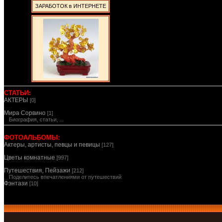
ЗАРАБОТОК в ИНТЕРНЕТЕ
СТАТЬИ:
АКТЕРЫ
[0]
Мира Сорвино
[1]
Биография, статьи, ...
ФОТОАЛЬБОМЫ:
Актеры, артисты, певцы и певицы
[127]
Цветы комнатные
[997]
Путешествия, Пейзажи
[212]
Поделитесь впечатлениями от путешествий
Фэнтази
[10]