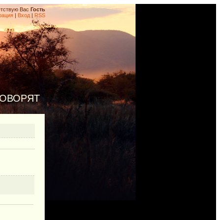
тствую Вас
Гость
рация
|
Вход
|
RSS
ГОВОРЯТ