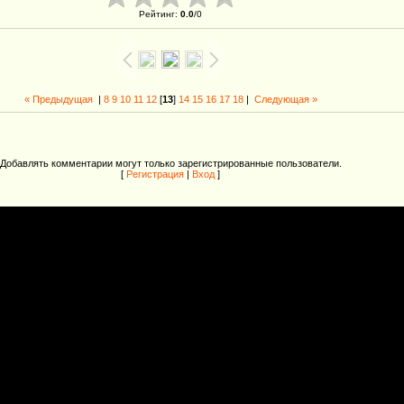
Рейтинг
:
0.0
/
0
« Предыдущая
|
8
9
10
11
12
[
13
]
14
15
16
17
18
|
Следующая »
Добавлять комментарии могут только зарегистрированные пользователи.
[
Регистрация
|
Вход
]