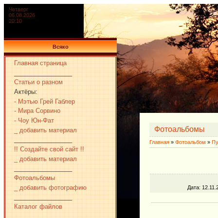
Четверг
06.08.2026
20:10
Всяко
Главная страница
_________________
Статьи о разном
Актёры:
- Мэтью Грей Габлер
- Мира Сорвино
- Чоу Юн-Фат
Фотоальбомы
_ добавить материал
_________________
Главная
»
Фотоальбом
»
Пу
!! Создайте свой сайт !!
_ добавить материал
_________________
Фотоальбомы
_ добавить фотографию
Дата
: 12.11.
_________________
Каталог файлов
_________________