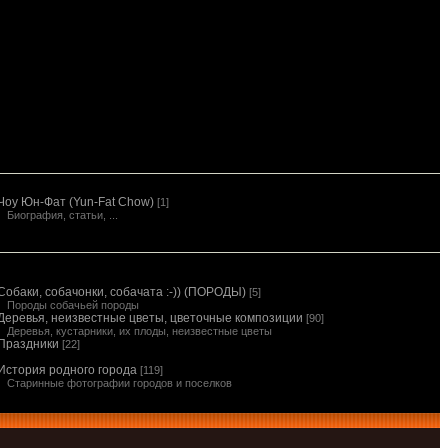
Чоу Юн-Фат (Yun-Fat Chow)
[1]
Биография, статьи, ...
Собаки, собачонки, собачата :-)) (ПОРОДЫ)
[5]
Породы собачьей породы
Деревья, неизвестные цветы, цветочные композиции
[90]
Деревья, кустарники, их плоды, неизвестные цветы
Праздники
[22]
История родного города
[119]
Старинные фотографии городов и поселков