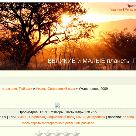
Приве
Главная
|
Регист
ВЕЛИКИЕ и МАЛЫЕ планеты 
тешествия, Пейзажи
»
Умань, Софиевский парк
» Умань, осень 2009
Просмотров
: 1219 |
Размеры
: 1024x768px/228.7Kb
2009 |
Теги
:
Умань
,
Софиевка
,
Софиевский парк
,
камни
,
дендропарк
|
Добавил
:
aKsena
Просмотреть фотографию в реальном размере