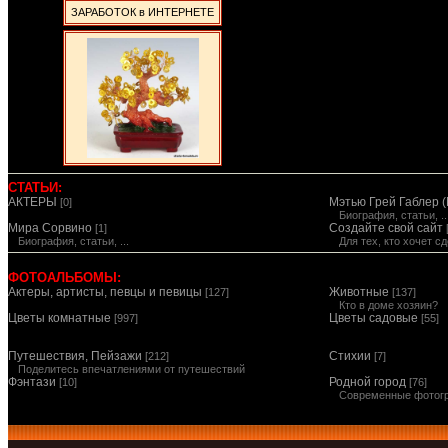
ЗАРАБОТОК в ИНТЕРНЕТЕ
СТАТЬИ:
АКТЕРЫ
Мэтью Грей Габлер (
[0]
Биография, статьи, ..
Мира Сорвино
Создайте свой сайт
[1]
Биография, статьи, ...
Для тех, кто хочет 
ФОТОАЛЬБОМЫ:
Актеры, артисты, певцы и певицы
Животные
[127]
[137]
Кто в доме хозяин?
Цветы комнатные
Цветы садовые
[997]
[55]
Путешествия, Пейзажи
Стихии
[212]
[7]
Поделитесь впечатлениями от путешествий
Фэнтази
Родной город
[10]
[76]
Современные фотог