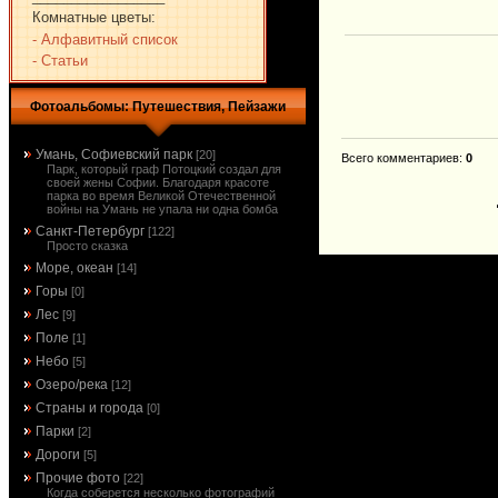
Комнатные цветы:
- Алфавитный список
- Статьи
Фотоальбомы: Путешествия, Пейзажи
Умань, Софиевский парк
[20]
Всего комментариев
:
0
Парк, который граф Потоцкий создал для
своей жены Софии. Благодаря красоте
парка во время Великой Отечественной
войны на Умань не упала ни одна бомба
Санкт-Петербург
[122]
Просто сказка
Море, океан
[14]
Горы
[0]
Лес
[9]
Поле
[1]
Небо
[5]
Озеро/река
[12]
Страны и города
[0]
Парки
[2]
Дороги
[5]
Прочие фото
[22]
Когда соберется несколько фотографий