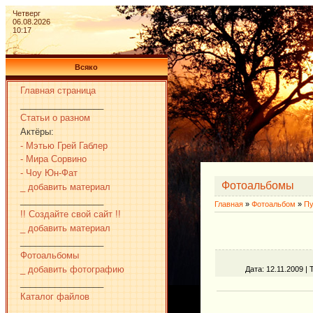
Четверг
06.08.2026
10:17
Всяко
Главная страница
_________________
Статьи о разном
Актёры:
- Мэтью Грей Габлер
- Мира Сорвино
- Чоу Юн-Фат
Фотоальбомы
_ добавить материал
_________________
Главная
»
Фотоальбом
»
Пу
!! Создайте свой сайт !!
_ добавить материал
_________________
Фотоальбомы
_ добавить фотографию
Дата
: 12.11.2009 |
_________________
Каталог файлов
_________________