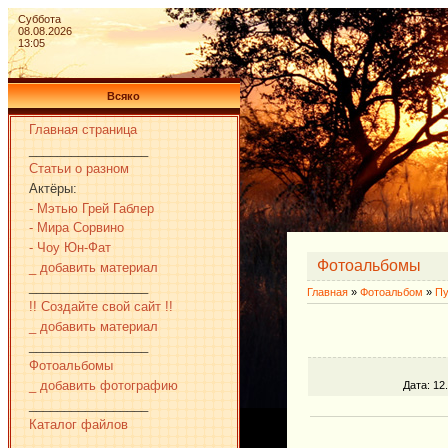
Суббота
08.08.2026
13:05
Всяко
Главная страница
_________________
Статьи о разном
Актёры:
- Мэтью Грей Габлер
- Мира Сорвино
- Чоу Юн-Фат
Фотоальбомы
_ добавить материал
_________________
Главная
»
Фотоальбом
»
Пу
!! Создайте свой сайт !!
_ добавить материал
_________________
Фотоальбомы
_ добавить фотографию
Дата
: 12
_________________
Каталог файлов
_________________