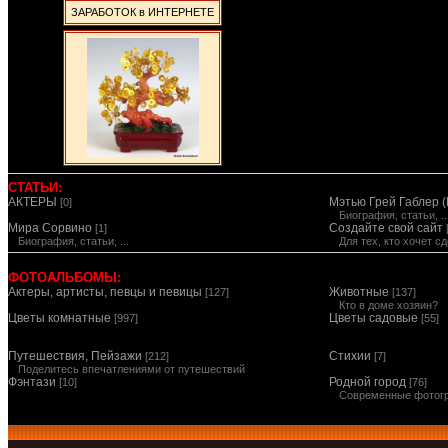
ЗАРАБОТОК в ИНТЕРНЕТЕ
СТАТЬИ:
АКТЕРЫ
Мэтью Грей Габлер (
[0]
Биография, статьи, ..
Мира Сорвино
Создайте свой сайт
[1]
Биография, статьи, ...
Для тех, кто хочет 
ФОТОАЛЬБОМЫ:
Актеры, артисты, певцы и певицы
Животные
[127]
[137]
Кто в доме хозяин?
Цветы комнатные
Цветы садовые
[997]
[55]
Путешествия, Пейзажи
Стихии
[212]
[7]
Поделитесь впечатлениями от путешествий
Фэнтази
Родной город
[10]
[76]
Современные фотог