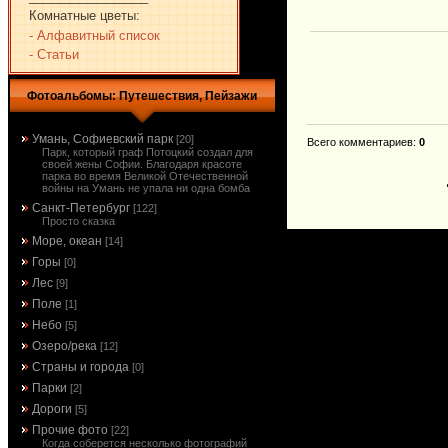
Комнатные цветы:
- Алфавитный список
- Статьи
Фотоальбомы: Путешествия, Пейзажи
Умань, Софиевский парк
[20]
Всего комментариев
:
0
Парк, который граф Потоцкий создал для
своей жены Софии. Благодаря красоте
парка во время Великой Отечественной
войны на Умань не упала ни одна бомба
Санкт-Петербург
[122]
Просто сказка
Море, океан
[14]
Горы
[0]
Лес
[9]
Поле
[1]
Небо
[5]
Озеро/река
[12]
Страны и города
[0]
Парки
[2]
Дороги
[5]
Прочие фото
[22]
Когда соберется несколько фотографий