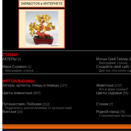
ЗАРАБОТОК в ИНТЕРНЕТЕ
СТАТЬИ:
АКТЕРЫ
Мэтью Грей Габлер (
[0]
Биография, статьи, ..
Мира Сорвино
Создайте свой сайт
[1]
Биография, статьи, ...
Для тех, кто хочет 
ФОТОАЛЬБОМЫ:
Актеры, артисты, певцы и певицы
Животные
[127]
[137]
Кто в доме хозяин?
Цветы комнатные
Цветы садовые
[997]
[55]
Путешествия, Пейзажи
Стихии
[212]
[7]
Поделитесь впечатлениями от путешествий
Фэнтази
Родной город
[10]
[76]
Современные фотог