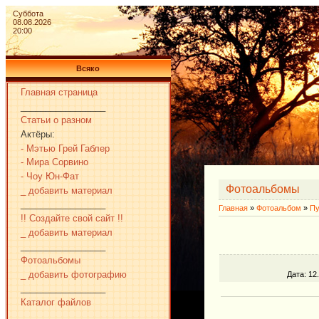
Суббота
08.08.2026
20:00
Всяко
Главная страница
_________________
Статьи о разном
Актёры:
- Мэтью Грей Габлер
- Мира Сорвино
- Чоу Юн-Фат
Фотоальбомы
_ добавить материал
_________________
Главная
»
Фотоальбом
»
Пу
!! Создайте свой сайт !!
_ добавить материал
_________________
Фотоальбомы
_ добавить фотографию
Дата
: 12
_________________
Каталог файлов
_________________