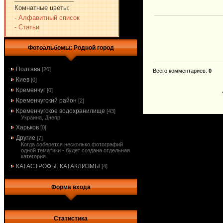
Комнатные цветы:
- Алфавитный список
- Статьи
Фотоальбомы: Родной город
Полтава
[20]
Всего комментариев
:
0
Киев
[0]
Кременчуг
[0]
Кременчугский район
[2]
Кременчугское водохранилище
[43]
Украина, Днепр
Харьков
[0]
Другие
[7]
Когда соберется несколько фотографий
одной тематики - будет создана отдельная
категория
КАТАСТРОФЫ. КАТАКЛИЗМЫ
[4]
Форма входа
Статистика