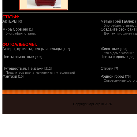
СТАТЬИ:
АКТЕРЫ
Мэтью Грей Габлер (
[0]
Биография, статьи, ..
Мира Сорвино
Создайте свой сайт
[1]
Биография, статьи, ...
Для тех, кто хочет 
ФОТОАЛЬБОМЫ:
Актеры, артисты, певцы и певицы
Животные
[127]
[137]
Кто в доме хозяин?
Цветы комнатные
Цветы садовые
[997]
[55]
Путешествия, Пейзажи
Стихии
[212]
[7]
Поделитесь впечатлениями от путешествий
Фэнтази
Родной город
[10]
[76]
Современные фотог
Copyright MyCorp © 2026