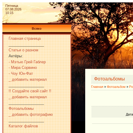
Пятница
07.08.2026
10:15
Всяко
Главная страница
_________________
Статьи о разном
Актёры:
- Мэтью Грей Габлер
- Мира Сорвино
- Чоу Юн-Фат
Фотоальбомы
_ добавить материал
_________________
Главная
»
Фотоальбом
»
Ро
!! Создайте свой сайт !!
_ добавить материал
_________________
Фотоальбомы
_ добавить фотографию
Дат
_________________
Каталог файлов
_________________