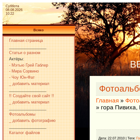
Суббота
08.08.2026
10:22
Всяко
Главная страница
_________________
Статьи о разном
Актёры:
В
- Мэтью Грей Габлер
- Мира Сорвино
- Чоу Юн-Фат
_ добавить материал
Фотоаль
_________________
!! Создайте свой сайт !!
Главная
»
Фото
_ добавить материал
» гора Пивиха,
_________________
Фотоальбомы
_ добавить фотографию
_________________
Каталог файлов
Дата
: 22.07.2010 |
Теги
:
Го
_________________