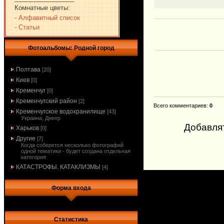
Комнатные цветы:
- Алфавитный список
- Статьи
Фотоальбомы: Родной город
Полтава
[20]
Киев
[0]
Кременчуг
[0]
Кременчугский район
[2]
Всего комментариев
:
0
Кременчугское водохранилище
[43]
Украина, Днепр
Добавля
Харьков
[0]
Другие
[7]
Когда соберется несколько фотографий
одной тематики - будет создана отдельная
категория
КАТАСТРОФЫ. КАТАКЛИЗМЫ
[4]
Форма входа
Статистика