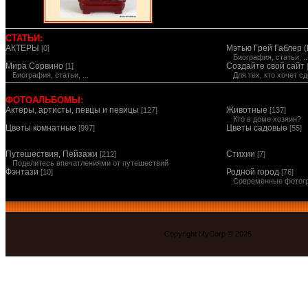
СТАТЬИ:
АКТЕРЫ
Мэтью Грей Габлер (
[0]
Биография, статьи, ..
Мира Сорвино
Создайте свой сайт
[1]
Биография, статьи, ...
Для тех, кто хочет 
ФОТОАЛЬБОМЫ:
Актеры, артисты, певцы и певицы
Животные
[127]
[137]
Кто в доме хозяин?
Цветы комнатные
Цветы садовые
[997]
[55]
Путешествия, Пейзажи
Стихии
[212]
[7]
Поделитесь впечатлениями от путешествий
Фэнтази
Родной город
[10]
[76]
Современные фотог
Copyright MyCorp © 2026