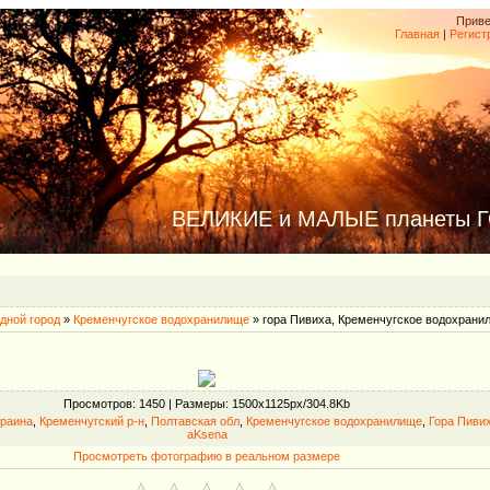
Приве
Главная
|
Регист
ВЕЛИКИЕ и МАЛЫЕ планеты 
дной город
»
Кременчугское водохранилище
» гора Пивиха, Кременчугское водохрани
Просмотров
: 1450 |
Размеры
: 1500x1125px/304.8Kb
раина
,
Кременчугский р-н
,
Полтавская обл
,
Кременчугское водохранилище
,
Гора Пиви
aKsena
Просмотреть фотографию в реальном размере