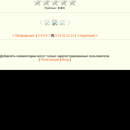
Рейтинг
:
0.0
/
0
« Предыдущая
|
3
4
5
6
7
[
8
]
9
10
11
12
13
|
Следующая »
Добавлять комментарии могут только зарегистрированные пользователи.
[
Регистрация
|
Вход
]