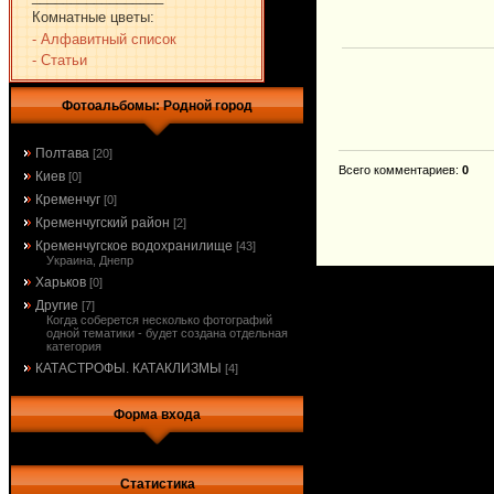
Комнатные цветы:
- Алфавитный список
- Статьи
Фотоальбомы: Родной город
Полтава
[20]
Всего комментариев
:
0
Киев
[0]
Кременчуг
[0]
Кременчугский район
[2]
Кременчугское водохранилище
[43]
Украина, Днепр
Харьков
[0]
Другие
[7]
Когда соберется несколько фотографий
одной тематики - будет создана отдельная
категория
КАТАСТРОФЫ. КАТАКЛИЗМЫ
[4]
Форма входа
Статистика