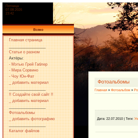
Пятница
07.08.2026
23:42
Всяко
Главная страница
_________________
Статьи о разном
Актёры:
- Мэтью Грей Габлер
- Мира Сорвино
- Чоу Юн-Фат
Фотоальбомы
_ добавить материал
_________________
Главная
»
Фотоальбом
»
Ро
!! Создайте свой сайт !!
_ добавить материал
_________________
Фотоальбомы
_ добавить фотографию
Дата
: 22.07.2010 |
Теги
:
Ук
_________________
Каталог файлов
_________________