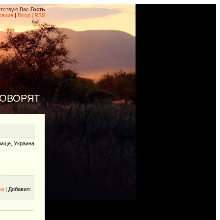
тствую Вас
Гость
рация
|
Вход
|
RSS
ГОВОРЯТ
лище, Украина
ха
|
Добавил
: