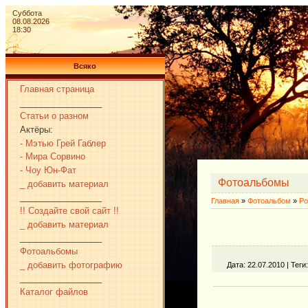
Суббота
08.08.2026
18:30
Всяко
Главная страница
_________________
Статьи о разном
Актёры:
- Мэтью Грей Габлер
- Мира Сорвино
- Чоу Юн-Фат
Фотоальбомы
_ добавить материал
_________________
Главная
»
Фотоальбом
»
Ро
!! Создайте свой сайт !!
_ добавить материал
_________________
Фотоальбомы
_ добавить фотографию
Дата
: 22.07.2010 |
Теги
_________________
Каталог файлов
_________________