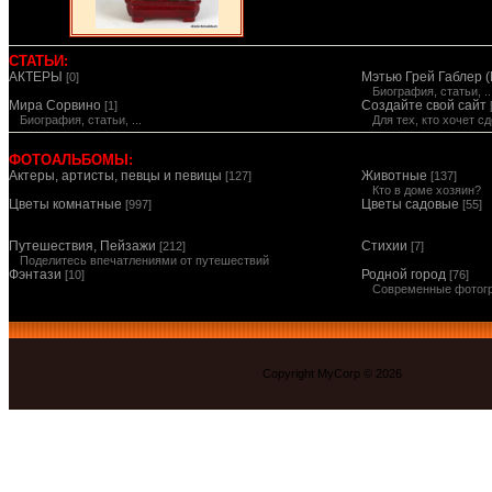
СТАТЬИ:
АКТЕРЫ
Мэтью Грей Габлер (
[0]
Биография, статьи, ..
Мира Сорвино
Создайте свой сайт
[1]
Биография, статьи, ...
Для тех, кто хочет 
ФОТОАЛЬБОМЫ:
Актеры, артисты, певцы и певицы
Животные
[127]
[137]
Кто в доме хозяин?
Цветы комнатные
Цветы садовые
[997]
[55]
Путешествия, Пейзажи
Стихии
[212]
[7]
Поделитесь впечатлениями от путешествий
Фэнтази
Родной город
[10]
[76]
Современные фотог
Copyright MyCorp © 2026