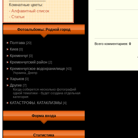
Комнатные цветы:
- Алфавитный список
- Статьи
Фотоальбомы: Родной город
Полтава
[20]
Всего комментариев
:
0
Киев
[0]
Кременчуг
[0]
Кременчугский район
[2]
Кременчугское водохранилище
[43]
Украина, Днепр
Харьков
[0]
Другие
[7]
Когда соберется несколько фотографий
одной тематики - будет создана отдельная
категория
КАТАСТРОФЫ. КАТАКЛИЗМЫ
[4]
Форма входа
Статистика