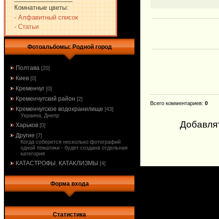
Комнатные цветы:
- Алфавитный список
- Статьи
Фотоальбомы: Родной город
Полтава
[20]
Киев
[0]
Кременчуг
[0]
Кременчугский район
[2]
Всего комментариев
:
0
Кременчугское водохранилище
[43]
Украина, Днепр
Добавля
Харьков
[0]
Другие
[7]
Когда соберется несколько фотографий
одной тематики - будет создана отдельная
категория
КАТАСТРОФЫ. КАТАКЛИЗМЫ
[4]
Форма входа
Статистика