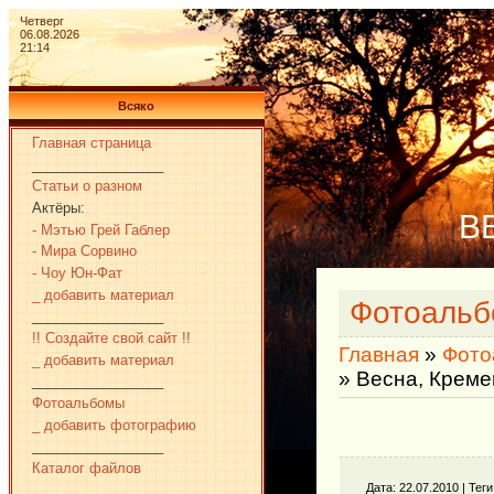
Четверг
06.08.2026
21:14
Всяко
Главная страница
_________________
Статьи о разном
Актёры:
В
- Мэтью Грей Габлер
- Мира Сорвино
- Чоу Юн-Фат
_ добавить материал
Фотоаль
_________________
!! Создайте свой сайт !!
Главная
»
Фото
_ добавить материал
» Весна, Креме
_________________
Фотоальбомы
_ добавить фотографию
_________________
Каталог файлов
Дата
: 22.07.2010 |
Теги
_________________