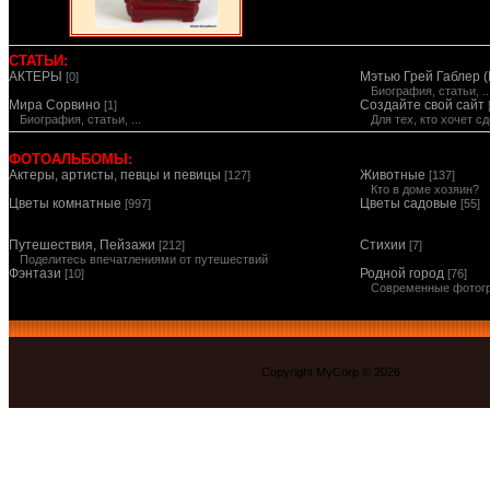
СТАТЬИ:
АКТЕРЫ
Мэтью Грей Габлер (
[0]
Биография, статьи, ..
Мира Сорвино
Создайте свой сайт
[1]
Биография, статьи, ...
Для тех, кто хочет 
ФОТОАЛЬБОМЫ:
Актеры, артисты, певцы и певицы
Животные
[127]
[137]
Кто в доме хозяин?
Цветы комнатные
Цветы садовые
[997]
[55]
Путешествия, Пейзажи
Стихии
[212]
[7]
Поделитесь впечатлениями от путешествий
Фэнтази
Родной город
[10]
[76]
Современные фотог
Copyright MyCorp © 2026