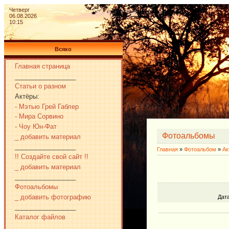
Четверг
06.08.2026
10:15
Всяко
Главная страница
_________________
Статьи о разном
Актёры:
- Мэтью Грей Габлер
- Мира Сорвино
- Чоу Юн-Фат
Фотоальбомы
_ добавить материал
_________________
Главная
»
Фотоальбом
»
Ак
!! Создайте свой сайт !!
_ добавить материал
_________________
Фотоальбомы
_ добавить фотографию
Дат
_________________
Каталог файлов
_________________