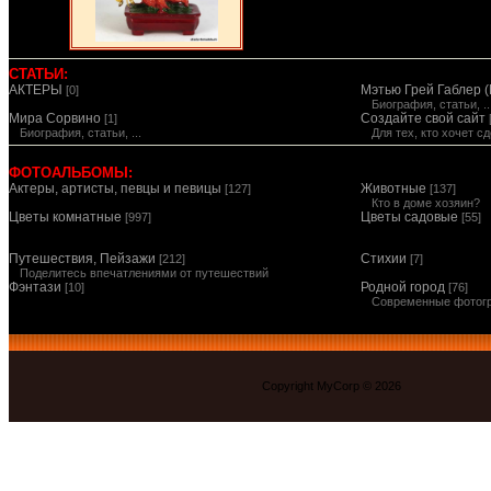
СТАТЬИ:
АКТЕРЫ
Мэтью Грей Габлер (
[0]
Биография, статьи, ..
Мира Сорвино
Создайте свой сайт
[1]
Биография, статьи, ...
Для тех, кто хочет 
ФОТОАЛЬБОМЫ:
Актеры, артисты, певцы и певицы
Животные
[127]
[137]
Кто в доме хозяин?
Цветы комнатные
Цветы садовые
[997]
[55]
Путешествия, Пейзажи
Стихии
[212]
[7]
Поделитесь впечатлениями от путешествий
Фэнтази
Родной город
[10]
[76]
Современные фотог
Copyright MyCorp © 2026