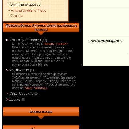
Комнатные цветы:
- Алфавитный список
- Статьи
Фотоальбомы: Актеры, артисты, певцы и
певицы
Мэтью Грей Габлер
[72]
Всего комментариев
:
0
Matthew Gray Gubler.
Читать статьи>>
Исполняет одну из главных ролей в
сериале "Мыслить как преступник" - роль
гения д-ра Спенсера Рида. Фото с анг.
названием от первого лица - это фото с
оригинальным названием и взяты с
личного альбома Мэтью.
Чоу Юн-Фат
[41]
Снимался в главной роли в фильмах
"Убийцы на замену", "Пуленепробиваемый
монах", "Анна и король", "Крадущийся тигр,
затаившийся дракон", "Проклятье золотого
цветка".
здесь Читать>>
Мира Сорвино
[14]
Другие
[0]
Форма входа