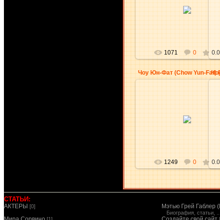
30.11.2009
aKsena
1071
0
0.0
Чо
30.11.2009
aKsena
1249
0
0.0
СТАТЬИ:
АКТЕРЫ
Мэтью Грей Габлер (
[0]
Биография, статьи, ..
Мира Сорвино
Создайте свой сайт
[1]