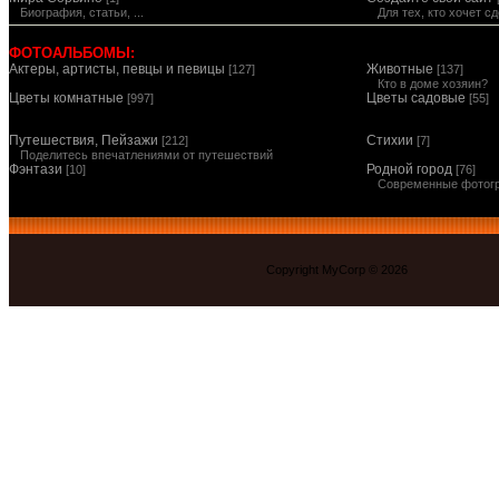
Биография, статьи, ...
Для тех, кто хочет 
ФОТОАЛЬБОМЫ:
Актеры, артисты, певцы и певицы
Животные
[127]
[137]
Кто в доме хозяин?
Цветы комнатные
Цветы садовые
[997]
[55]
Путешествия, Пейзажи
Стихии
[212]
[7]
Поделитесь впечатлениями от путешествий
Фэнтази
Родной город
[10]
[76]
Современные фотог
Copyright MyCorp © 2026