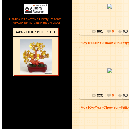
30.11.2009
aKsena
Платежная система Liberty Reserve:
порядок регистрации на русском
865
0
0.0
ЗАРАБОТОК в ИНТЕРНЕТЕ
Чоу Юн-Фат (Chow Yun-Fat)
Чо
30.11.2009
aKsena
830
0
0.0
Чоу Юн-Фат (Chow Yun-Fat)
Чо