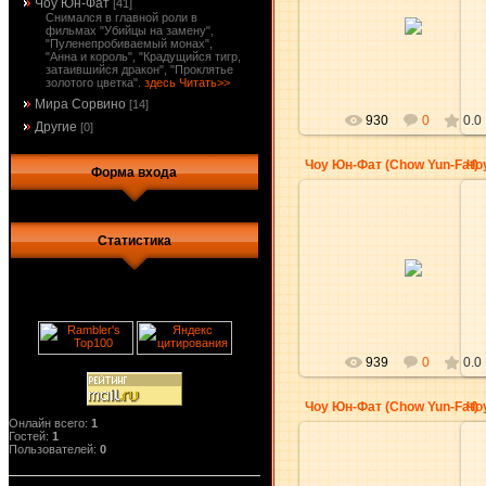
Чоу Юн-Фат
[41]
30.11.2009
Снимался в главной роли в
фильмах "Убийцы на замену",
aKsena
"Пуленепробиваемый монах",
"Анна и король", "Крадущийся тигр,
затаившийся дракон", "Проклятье
золотого цветка".
здесь Читать>>
Мира Сорвино
[14]
930
0
0.0
Другие
[0]
Чоу Юн-Фат (Chow Yun-Fat)
Чо
Форма входа
Статистика
30.11.2009
aKsena
939
0
0.0
Чоу Юн-Фат (Chow Yun-Fat)
Чо
Онлайн всего:
1
Гостей:
1
Пользователей:
0