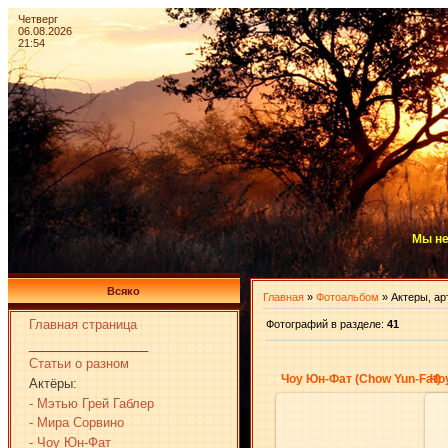
Четверг
06.08.2026
21:54
Мы не
Всяко
Главная
»
Фотоальбом
» Актеры, ар
Главная страница
Фотографий в разделе
:
41
_________________
Статьи о разном
Чоу Юн-Фат (Chow Yun-Fat)
Чо
Актёры:
- Мэтью Грей Габлер
- Мира Сорвино
- Чоу Юн-Фат