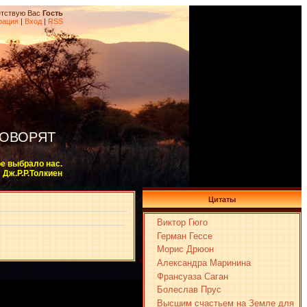
тствую Вас
Гость
рация
|
Вход
|
RSS
ГОВОРЯТ
ое выбрало нас.
Дж.Р.Р.Толкиен
Цитаты
Виктор Гюго
Герман Гессе
Морис Дрюон
Александра Маринина
Франсуаза Саган
Болеслав Прус
Высшим счастьем на Земле для