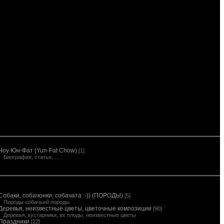
Чоу Юн-Фат (Yun-Fat Chow)
[1]
Биография, статьи, ...
Собаки, собачонки, собачата :-)) (ПОРОДЫ)
[5]
Породы собачьей породы
Деревья, неизвестные цветы, цветочные композиции
[90]
Деревья, кустарники, их плоды, неизвестные цветы
Праздники
[22]