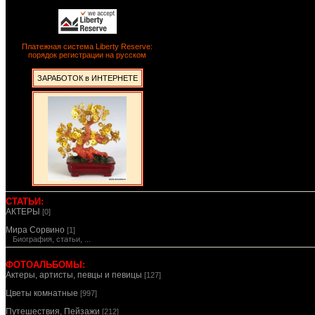
Платежная система Liberty Reserve:
порядок регистрации на русском
ЗАРАБОТОК в ИНТЕРНЕТЕ
СТАТЬИ:
АКТЕРЫ
[0]
Мира Сорвино
[1]
Биография, статьи, ...
ФОТОАЛЬБОМЫ:
Актеры, артисты, певцы и певицы
[127]
Цветы комнатные
[997]
Путешествия, Пейзажи
[212]