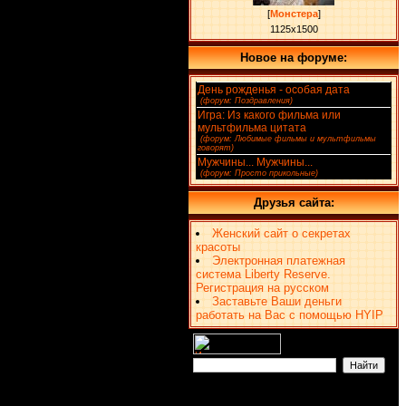
[
Монстера
]
1125x1500
Новое на форуме:
День рожденья - особая дата
(4)
[
(форум: Поздравления)
]
Игра: Из какого фильма или
мультфильма цитата
(2)
[
(форум: Любимые фильмы и мультфильмы
говорят)
]
Мужчины... Мужчины...
(1)
[
(форум: Просто прикольные)
]
Друзья сайта:
Женский сайт о секретах
красоты
Электронная платежная
система Liberty Reserve.
Регистрация на русском
Заставьте Ваши деньги
работать на Вас с помощью HYIP