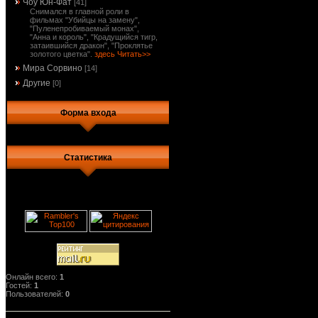
Чоу Юн-Фат
[41]
Снимался в главной роли в
фильмах "Убийцы на замену",
"Пуленепробиваемый монах",
"Анна и король", "Крадущийся тигр,
затаившийся дракон", "Проклятье
золотого цветка".
здесь Читать>>
Мира Сорвино
[14]
Другие
[0]
Форма входа
Статистика
Онлайн всего:
1
Гостей:
1
Пользователей:
0