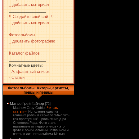
_ добавить материал
_________________
!! Создайте свой сайт !!
_ добавить материал
_________________
Фотоальбомы
_ добавить фотографию
_________________
Каталог файлов
_________________
Комнатные цветы:
- Алфавитный список
- Статьи
Фотоальбомы: Актеры, артисты,
певцы и певицы
Мэтью Грей Габлер
[72]
Matthew Gray Gubler.
Читать
статьи>>
Исполняет одну из
главных ролей в сериале "Мыслить
как преступник" - роль гения д-ра
Спенсера Рида. Фото с анг.
названием от первого лица - это
фото с оригинальным названием и
взяты с личного альбома Мэтью.