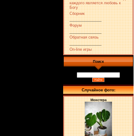
каждого является любовь к
Богу
Сборник
_______________
Форум
_______________
Обратная связь
_______________
On-line игры
Поиск
Случайное фото:
Монстера