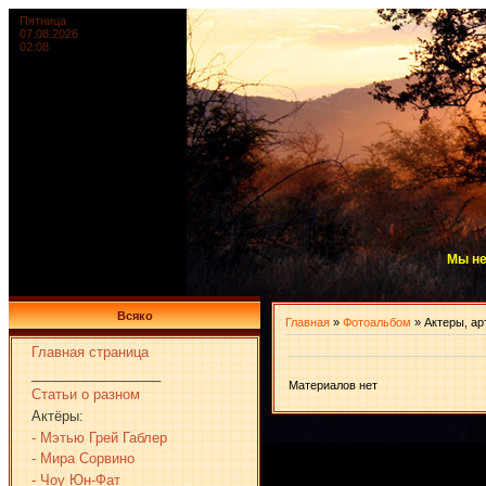
Пятница
07.08.2026
02:08
Мы не
Всяко
Главная
»
Фотоальбом
» Актеры, ар
Главная страница
_________________
Материалов нет
Статьи о разном
Актёры:
- Мэтью Грей Габлер
- Мира Сорвино
- Чоу Юн-Фат