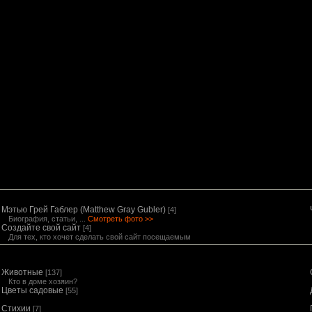
Мэтью Грей Габлер (Matthew Gray Gubler)
[4]
Биография, статьи, ...
Смотреть фото >>
Создайте свой сайт
[4]
Для тех, кто хочет сделать свой сайт посещаемым
Животные
[137]
Кто в доме хозяин?
Цветы садовые
[55]
Стихии
[7]