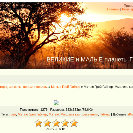
Приве
Главная
|
Регист
ВЕЛИКИЕ и МАЛЫЕ планеты 
теры, артисты, певцы и певицы
»
Мэтью Грей Габлер
» Мэтью Грей Габлер, Мыслить ка
Просмотров
: 1276 |
Размеры
: 333x333px/78.6Kb
|
Теги
:
грей
,
Мэтью Грей Габлер
,
Мэтью
,
Мыслить как преступник
,
Габлер
|
Добавил
:
aKs
Рейтинг
:
5.0
/
3