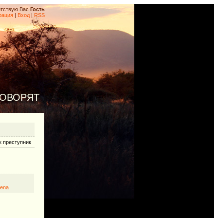
тствую Вас
Гость
рация
|
Вход
|
RSS
ГОВОРЯТ
к преступник
ena