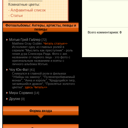
Комнатные цветы:
- Алфавитный список
- Статьи
Фотоальбомы: Актеры, артисты, певцы и
певицы
Всего комментариев
:
0
Мэтью Грей Габлер
[72]
Matthew Gray Gubler.
Читать статьи>>
Исполняет одну из главных ролей в
сериале "Мыслить как преступник" - роль
гения д-ра Спенсера Рида. Фото с анг.
названием от первого лица - это фото с
оригинальным названием и взяты с
личного альбома Мэтью.
Чоу Юн-Фат
[41]
Снимался в главной роли в фильмах
"Убийцы на замену", "Пуленепробиваемый
монах", "Анна и король", "Крадущийся тигр,
затаившийся дракон", "Проклятье золотого
цветка".
здесь Читать>>
Мира Сорвино
[14]
Другие
[0]
Форма входа