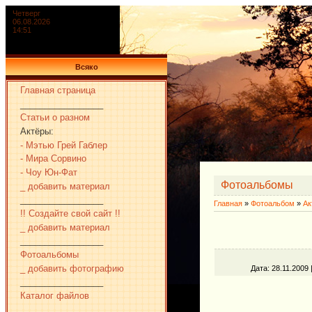
Четверг
06.08.2026
14:51
Всяко
Главная страница
_________________
Статьи о разном
Актёры:
- Мэтью Грей Габлер
- Мира Сорвино
- Чоу Юн-Фат
Фотоальбомы
_ добавить материал
_________________
Главная
»
Фотоальбом
»
Ак
!! Создайте свой сайт !!
_ добавить материал
_________________
Фотоальбомы
_ добавить фотографию
Дата
: 28.11.2009 
_________________
Каталог файлов
_________________