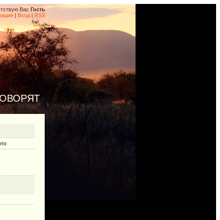
тствую Вас
Гость
рация
|
Вход
|
RSS
ГОВОРЯТ
ото