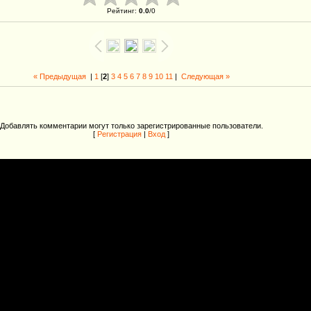
Рейтинг
:
0.0
/
0
« Предыдущая
|
1
[
2
]
3
4
5
6
7
8
9
10
11
|
Следующая »
Добавлять комментарии могут только зарегистрированные пользователи.
[
Регистрация
|
Вход
]