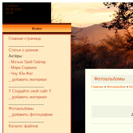
Суббота
08.08.2026
18:48
Всяко
Главная страница
_________________
Статьи о разном
Актёры:
- Мэтью Грей Габлер
- Мира Сорвино
- Чоу Юн-Фат
Фотоальбомы
_ добавить материал
_________________
Главная
»
Фотоальбом
»
Ис
!! Создайте свой сайт !!
_ добавить материал
_________________
Фотоальбомы
_ добавить фотографию
_________________
Каталог файлов
_________________