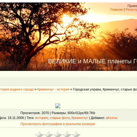
Приве
Главная
|
Регист
ВЕЛИКИЕ и МАЛЫЕ планеты 
тория родного города
»
Кременчуг - история
» Городская управа, Кременчуг, старые ф
Просмотров
: 2070 |
Размеры
: 600x411px/69.7Kb
Дата
: 19.11.2009 |
Теги
:
история
,
старые фото
,
Кременчуг
|
Добавил
:
aKsena
Просмотреть фотографию в реальном размере