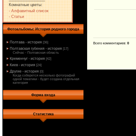
Комнатные цветы:
- Алфавитный список
- Статьи
Фотоальбомы: История родного города
Полтава - история
[36]
Всего комментариев
:
0
Полтавская губения - история
[17]
Сейчас - Полтавская область
Кременчуг - история
[42]
Киев - история
[24]
Другие - история
[0]
Когда соберется несколько фотографий
одной тематики - будет создана отдельная
категория
Форма входа
Статистика