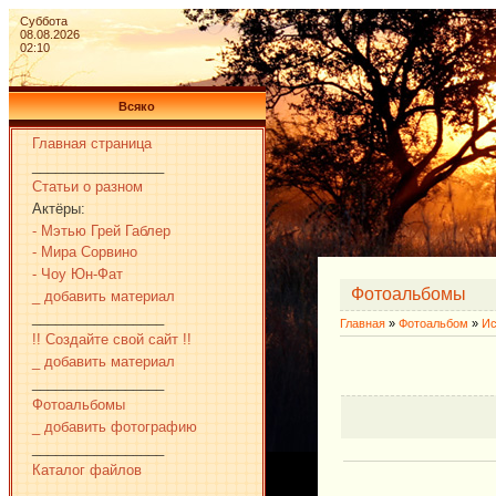
Суббота
08.08.2026
02:10
Всяко
Главная страница
_________________
Статьи о разном
Актёры:
- Мэтью Грей Габлер
- Мира Сорвино
- Чоу Юн-Фат
Фотоальбомы
_ добавить материал
_________________
Главная
»
Фотоальбом
»
Ис
!! Создайте свой сайт !!
_ добавить материал
_________________
Фотоальбомы
_ добавить фотографию
_________________
Каталог файлов
_________________