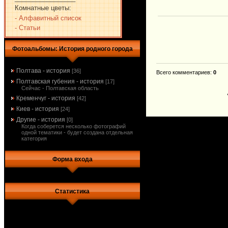
Комнатные цветы:
- Алфавитный список
- Статьи
Фотоальбомы: История родного города
Полтава - история
[36]
Всего комментариев
:
0
Полтавская губения - история
[17]
Сейчас - Полтавская область
Кременчуг - история
[42]
Киев - история
[24]
Другие - история
[0]
Когда соберется несколько фотографий
одной тематики - будет создана отдельная
категория
Форма входа
Статистика