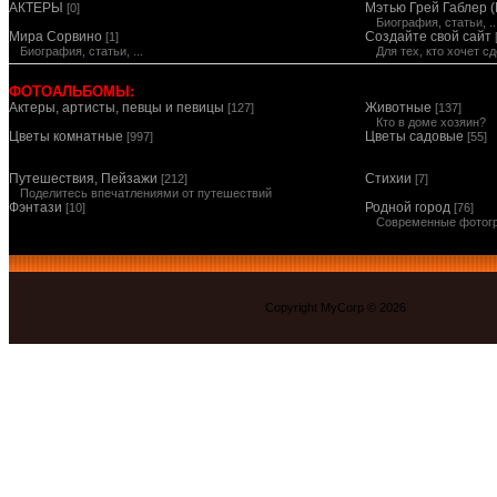
АКТЕРЫ
Мэтью Грей Габлер (
[0]
Биография, статьи, ..
Мира Сорвино
Создайте свой сайт
[1]
Биография, статьи, ...
Для тех, кто хочет 
ФОТОАЛЬБОМЫ:
Актеры, артисты, певцы и певицы
Животные
[127]
[137]
Кто в доме хозяин?
Цветы комнатные
Цветы садовые
[997]
[55]
Путешествия, Пейзажи
Стихии
[212]
[7]
Поделитесь впечатлениями от путешествий
Фэнтази
Родной город
[10]
[76]
Современные фотог
Copyright MyCorp © 2026