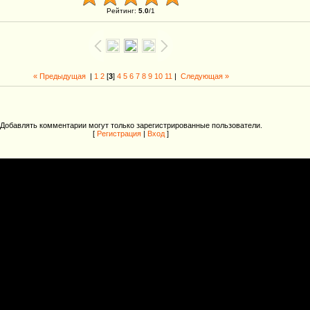
Рейтинг
:
5.0
/
1
« Предыдущая
|
1
2
[
3
]
4
5
6
7
8
9
10
11
|
Следующая »
Добавлять комментарии могут только зарегистрированные пользователи.
[
Регистрация
|
Вход
]