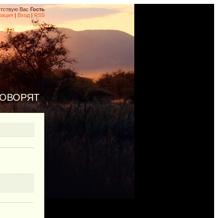
тствую Вас
Гость
рация
|
Вход
|
RSS
ГОВОРЯТ