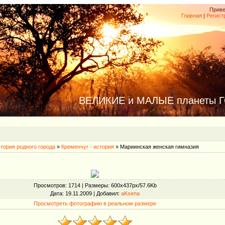
Приве
Главная
|
Регист
ВЕЛИКИЕ и МАЛЫЕ планеты 
тория родного города
»
Кременчуг - история
» Мариинская женская гимназия
Просмотров
: 1714 |
Размеры
: 600x437px/57.6Kb
Дата
: 19.11.2009 |
Добавил
:
aKsena
Просмотреть фотографию в реальном размере