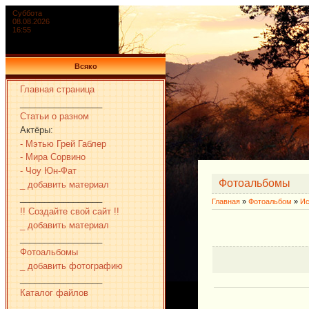
Суббота
08.08.2026
16:55
Всяко
Главная страница
_________________
Статьи о разном
Актёры:
- Мэтью Грей Габлер
- Мира Сорвино
- Чоу Юн-Фат
Фотоальбомы
_ добавить материал
_________________
Главная
»
Фотоальбом
»
Ис
!! Создайте свой сайт !!
_ добавить материал
_________________
Фотоальбомы
_ добавить фотографию
_________________
Каталог файлов
_________________