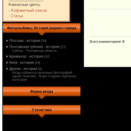
Комнатные цветы:
- Алфавитный список
- Статьи
Фотоальбомы: История родного города
Полтава - история
[36]
Всего комментариев
:
0
Полтавская губения - история
[17]
Сейчас - Полтавская область
Кременчуг - история
[42]
Киев - история
[24]
Другие - история
[0]
Когда соберется несколько фотографий
одной тематики - будет создана отдельная
категория
Форма входа
Статистика