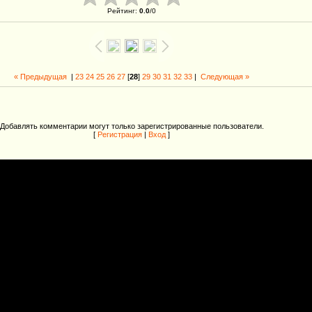
Рейтинг
:
0.0
/
0
« Предыдущая
|
23
24
25
26
27
[
28
]
29
30
31
32
33
|
Следующая »
Добавлять комментарии могут только зарегистрированные пользователи.
[
Регистрация
|
Вход
]