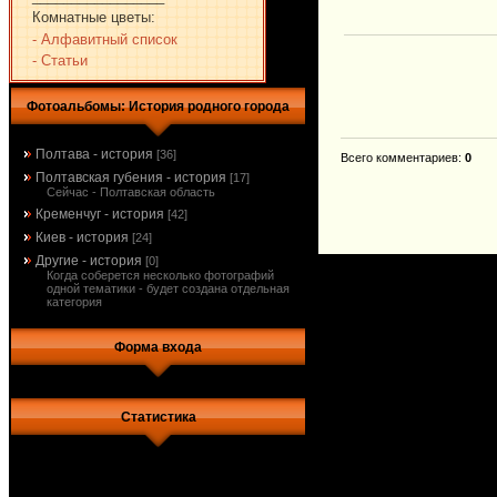
Комнатные цветы:
- Алфавитный список
- Статьи
Фотоальбомы: История родного города
Полтава - история
[36]
Всего комментариев
:
0
Полтавская губения - история
[17]
Сейчас - Полтавская область
Кременчуг - история
[42]
Киев - история
[24]
Другие - история
[0]
Когда соберется несколько фотографий
одной тематики - будет создана отдельная
категория
Форма входа
Статистика