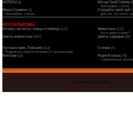
АКТЕРЫ
Мэтью Грей Габлер (
[0]
Биография, статьи, ..
Мира Сорвино
Создайте свой сайт
[1]
Биография, статьи, ...
Для тех, кто хочет 
ФОТОАЛЬБОМЫ:
Актеры, артисты, певцы и певицы
Животные
[127]
[137]
Кто в доме хозяин?
Цветы комнатные
Цветы садовые
[997]
[55]
Путешествия, Пейзажи
Стихии
[212]
[7]
Поделитесь впечатлениями от путешествий
Фэнтази
Родной город
[10]
[76]
Современные фотог
Copyright MyCorp © 2026