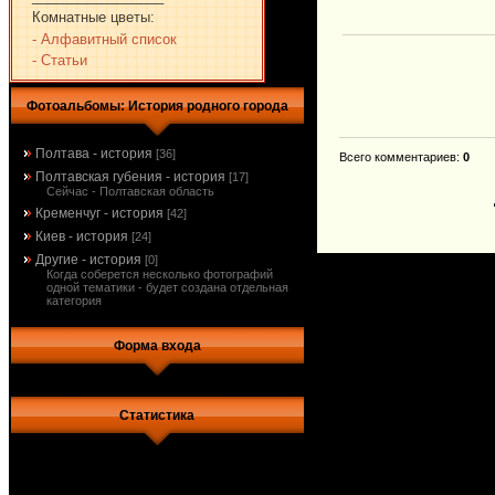
Комнатные цветы:
- Алфавитный список
- Статьи
Фотоальбомы: История родного города
Полтава - история
[36]
Всего комментариев
:
0
Полтавская губения - история
[17]
Сейчас - Полтавская область
Кременчуг - история
[42]
Киев - история
[24]
Другие - история
[0]
Когда соберется несколько фотографий
одной тематики - будет создана отдельная
категория
Форма входа
Статистика