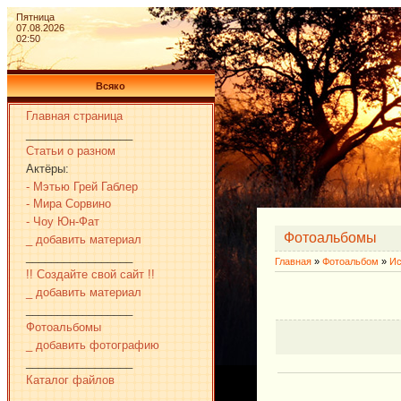
Пятница
07.08.2026
02:50
Всяко
Главная страница
_________________
Статьи о разном
Актёры:
- Мэтью Грей Габлер
- Мира Сорвино
- Чоу Юн-Фат
Фотоальбомы
_ добавить материал
_________________
Главная
»
Фотоальбом
»
Ис
!! Создайте свой сайт !!
_ добавить материал
_________________
Фотоальбомы
_ добавить фотографию
_________________
Каталог файлов
_________________