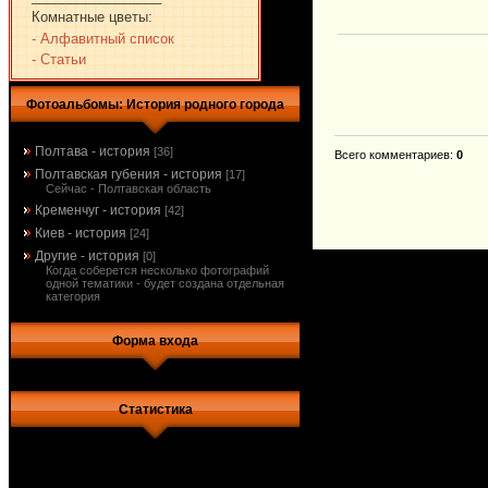
Комнатные цветы:
- Алфавитный список
- Статьи
Фотоальбомы: История родного города
Полтава - история
[36]
Всего комментариев
:
0
Полтавская губения - история
[17]
Сейчас - Полтавская область
Кременчуг - история
[42]
Киев - история
[24]
Другие - история
[0]
Когда соберется несколько фотографий
одной тематики - будет создана отдельная
категория
Форма входа
Статистика