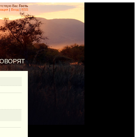
тствую Вас
Гость
рация
|
Вход
|
RSS
ГОВОРЯТ