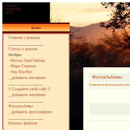
Четверг
06.08.2026
18:17
Всяко
Главная страница
_________________
Статьи о разном
Актёры:
- Мэтью Грей Габлер
- Мира Сорвино
- Чоу Юн-Фат
Фотоальбомы
_ добавить материал
_________________
Главная
»
Фотоальбом
»
Ис
!! Создайте свой сайт !!
_ добавить материал
_________________
Фотоальбомы
_ добавить фотографию
_________________
Каталог файлов
_________________