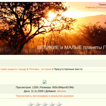
Приве
Главная
|
Регист
ВЕЛИКИЕ и МАЛЫЕ планеты 
тория родного города
»
Полтава - история
» Присутственные места
Просмотров
: 1258 |
Размеры
: 600x384px/63.8Kb
Дата
: 11.11.2009 |
Добавил
:
aKsena
Просмотреть фотографию в реальном размере