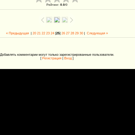
Рейтинг
:
0.0
/
0
« Предыдущая
|
20
21
22
23
24
[
25
]
26
27
28
29
30
|
Следующая »
Добавлять комментарии могут только зарегистрированные пользователи.
[
Регистрация
|
Вход
]