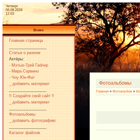
Четверг
06.08.2026
12:03
Всяко
Главная страница
_________________
Статьи о разном
Актёры:
- Мэтью Грей Габлер
- Мира Сорвино
- Чоу Юн-Фат
Фотоальбомы
_ добавить материал
_________________
Главная
»
Фотоальбом
»
Ис
!! Создайте свой сайт !!
_ добавить материал
_________________
Фотоальбомы
_ добавить фотографию
_________________
Каталог файлов
_________________