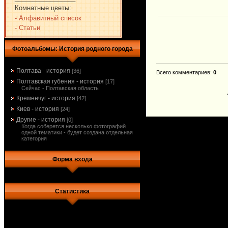
Комнатные цветы:
- Алфавитный список
- Статьи
Фотоальбомы: История родного города
Полтава - история
[36]
Всего комментариев
:
0
Полтавская губения - история
[17]
Сейчас - Полтавская область
Кременчуг - история
[42]
Киев - история
[24]
Другие - история
[0]
Когда соберется несколько фотографий
одной тематики - будет создана отдельная
категория
Форма входа
Статистика