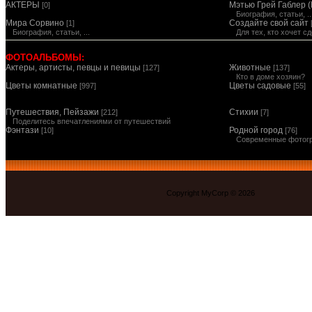
АКТЕРЫ
Мэтью Грей Габлер (
[0]
Биография, статьи, ..
Мира Сорвино
Создайте свой сайт
[1]
Биография, статьи, ...
Для тех, кто хочет 
ФОТОАЛЬБОМЫ:
Актеры, артисты, певцы и певицы
Животные
[127]
[137]
Кто в доме хозяин?
Цветы комнатные
Цветы садовые
[997]
[55]
Путешествия, Пейзажи
Стихии
[212]
[7]
Поделитесь впечатлениями от путешествий
Фэнтази
Родной город
[10]
[76]
Современные фотог
Copyright MyCorp © 2026