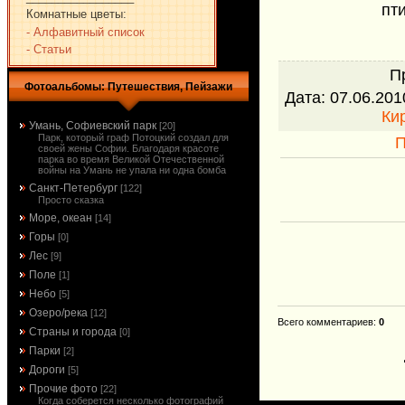
пт
Комнатные цветы:
- Алфавитный список
- Статьи
П
Фотоальбомы: Путешествия, Пейзажи
Дата
: 07.06.201
Ки
Умань, Софиевский парк
[20]
Парк, который граф Потоцкий создал для
П
своей жены Софии. Благодаря красоте
парка во время Великой Отечественной
войны на Умань не упала ни одна бомба
Санкт-Петербург
[122]
Просто сказка
Море, океан
[14]
Горы
[0]
Лес
[9]
Поле
[1]
Небо
[5]
Озеро/река
[12]
Всего комментариев
:
0
Страны и города
[0]
Парки
[2]
Дороги
[5]
Прочие фото
[22]
Когда соберется несколько фотографий