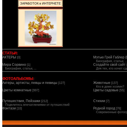
ЗАРАБОТОК в ИНТЕРНЕТЕ
СТАТЬИ:
АКТЕРЫ
Мэтью Грей Габлер (
[0]
Биография, статьи, ..
Мира Сорвино
Создайте свой сайт
[1]
Биография, статьи, ...
Для тех, кто хочет 
ФОТОАЛЬБОМЫ:
Актеры, артисты, певцы и певицы
Животные
[127]
[137]
Кто в доме хозяин?
Цветы комнатные
Цветы садовые
[997]
[55]
Путешествия, Пейзажи
Стихии
[212]
[7]
Поделитесь впечатлениями от путешествий
Фэнтази
Родной город
[10]
[76]
Современные фотог