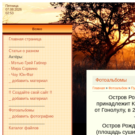
Пятница
07.08.2026
02:53
Всяко
Главная страница
_________________
Статьи о разном
Актёры:
- Мэтью Грей Габлер
- Мира Сорвино
- Чоу Юн-Фат
Фотоальбомы
_ добавить материал
_________________
Главная
»
Фотоальбом
»
Пу
!! Создайте свой сайт !!
Остров Ро
_ добавить материал
принадлежит Ки
_________________
от Гонолулу, в
Фотоальбомы
_ добавить фотографию
_________________
Остров Рожд
Каталог файлов
(площадь суши
_________________