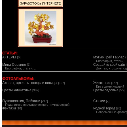
ЗАРАБОТОК в ИНТЕРНЕТЕ
СТАТЬИ:
АКТЕРЫ
Мэтью Грей Габлер (
[0]
Биография, статьи, ..
Мира Сорвино
Создайте свой сайт
[1]
Биография, статьи, ...
Для тех, кто хочет 
ФОТОАЛЬБОМЫ:
Актеры, артисты, певцы и певицы
Животные
[127]
[137]
Кто в доме хозяин?
Цветы комнатные
Цветы садовые
[997]
[55]
Путешествия, Пейзажи
Стихии
[212]
[7]
Поделитесь впечатлениями от путешествий
Фэнтази
Родной город
[10]
[76]
Современные фотог