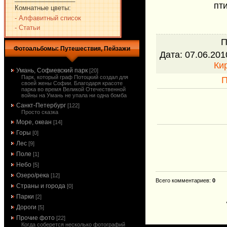
пт
Комнатные цветы:
- Алфавитный список
- Статьи
П
Фотоальбомы: Путешествия, Пейзажи
Дата
: 07.06.201
Ки
Умань, Софиевский парк
[20]
Парк, который граф Потоцкий создал для
П
своей жены Софии. Благодаря красоте
парка во время Великой Отечественной
войны на Умань не упала ни одна бомба
Санкт-Петербург
[122]
Просто сказка
Море, океан
[14]
Горы
[0]
Лес
[9]
Поле
[1]
Небо
[5]
Озеро/река
[12]
Всего комментариев
:
0
Страны и города
[0]
Парки
[2]
Дороги
[5]
Прочие фото
[22]
Когда соберется несколько фотографий