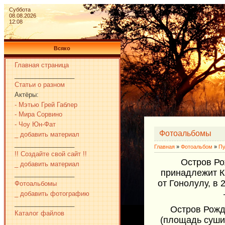
Суббота
08.08.2026
12:08
Всяко
Главная страница
_________________
Статьи о разном
Актёры:
- Мэтью Грей Габлер
- Мира Сорвино
- Чоу Юн-Фат
Фотоальбомы
_ добавить материал
_________________
Главная
»
Фотоальбом
»
Пу
!! Создайте свой сайт !!
Остров Ро
_ добавить материал
принадлежит Ки
_________________
от Гонолулу, в
Фотоальбомы
_ добавить фотографию
_________________
Остров Рожд
Каталог файлов
(площадь суши
_________________