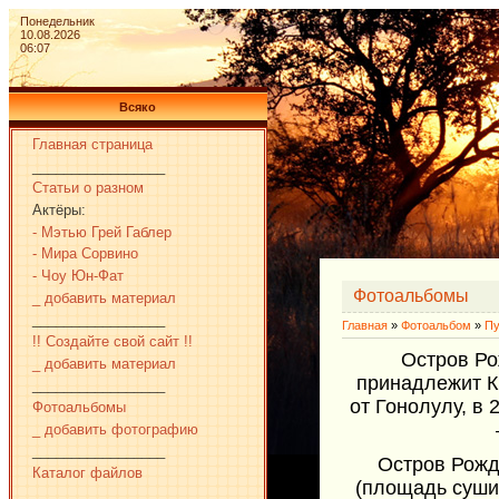
Понедельник
10.08.2026
06:07
Всяко
Главная страница
_________________
Статьи о разном
Актёры:
- Мэтью Грей Габлер
- Мира Сорвино
- Чоу Юн-Фат
Фотоальбомы
_ добавить материал
_________________
Главная
»
Фотоальбом
»
Пу
!! Создайте свой сайт !!
Остров Ро
_ добавить материал
принадлежит Ки
_________________
от Гонолулу, в
Фотоальбомы
_ добавить фотографию
_________________
Остров Рожд
Каталог файлов
(площадь суши
_________________