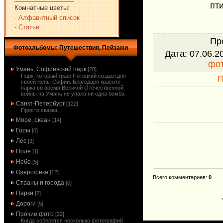
пт
Комнатные цветы:
- Алфавитный список
- Статьи
Пр
Фотоальбомы: Путешествия, Пейзажи
Дата
: 07.06.2
фо
Умань, Софиевский парк
[20]
Парк, который граф Потоцкий создал для
П
своей жены Софии. Благодаря красоте
парка во время Великой Отечественной
войны на Умань не упала ни одна бомба
Санкт-Петербург
[122]
Просто сказка
Море, океан
[14]
Горы
[0]
Лес
[9]
Поле
[1]
Небо
[5]
Озеро/река
[12]
Всего комментариев
:
0
Страны и города
[0]
Парки
[2]
Дороги
[5]
Прочие фото
[22]
Когда соберется несколько фотографий