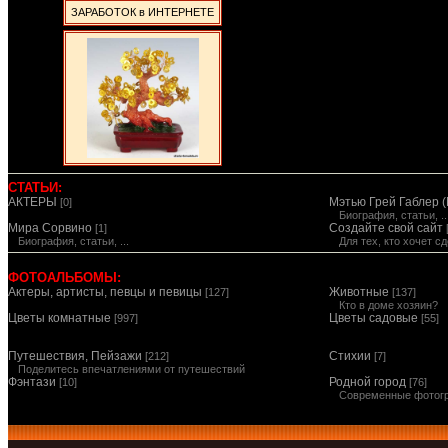
ЗАРАБОТОК в ИНТЕРНЕТЕ
СТАТЬИ:
АКТЕРЫ
Мэтью Грей Габлер (
[0]
Биография, статьи, ..
Мира Сорвино
Создайте свой сайт
[1]
Биография, статьи, ...
Для тех, кто хочет 
ФОТОАЛЬБОМЫ:
Актеры, артисты, певцы и певицы
Животные
[127]
[137]
Кто в доме хозяин?
Цветы комнатные
Цветы садовые
[997]
[55]
Путешествия, Пейзажи
Стихии
[212]
[7]
Поделитесь впечатлениями от путешествий
Фэнтази
Родной город
[10]
[76]
Современные фотог