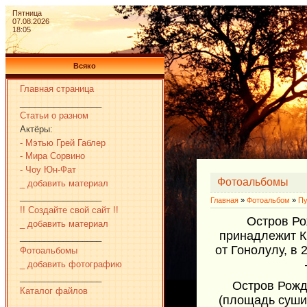
Пятница
07.08.2026
18:05
Всяко
Главная страница
_________________
Статьи о разном
Актёры:
- Мэтью Грей Габлер
- Мира Сорвино
- Чоу Юн-Фат
Фотоальбомы
_ добавить материал
_________________
Главная
»
Фотоальбом
»
Пу
!! Создайте свой сайт !!
Остров Ро
_ добавить материал
принадлежит Ки
_________________
от Гонолулу, в
Фотоальбомы
_ добавить фотографию
_________________
Остров Рожд
Каталог файлов
(площадь суши
_________________