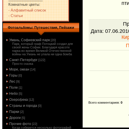
пт
Комнатные цветы:
- Алфавитный список
- Статьи
Пр
Фотоальбомы: Путешествия, Пейзажи
Дата
: 07.06.201
Ки
Умань, Софиевский парк
[20]
Парк, который граф Потоцкий создал для
П
своей жены Софии. Благодаря красоте
парка во время Великой Отечественной
войны на Умань не упала ни одна бомба
Санкт-Петербург
[122]
Просто сказка
Море, океан
[14]
Горы
[0]
Лес
[9]
Поле
[1]
Небо
[5]
Озеро/река
[12]
Всего комментариев
:
0
Страны и города
[0]
Парки
[2]
Дороги
[5]
Прочие фото
[22]
Когда соберется несколько фотографий