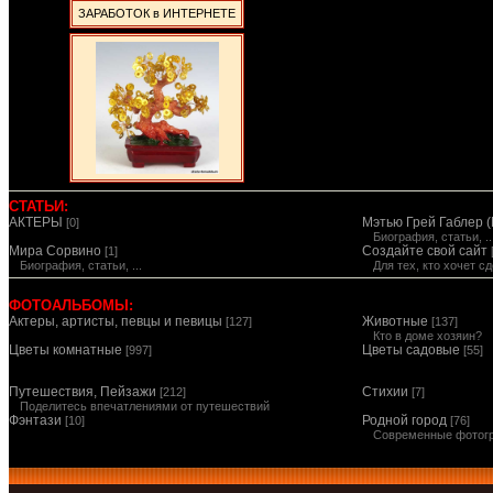
ЗАРАБОТОК в ИНТЕРНЕТЕ
СТАТЬИ:
АКТЕРЫ
Мэтью Грей Габлер (
[0]
Биография, статьи, ..
Мира Сорвино
Создайте свой сайт
[1]
Биография, статьи, ...
Для тех, кто хочет 
ФОТОАЛЬБОМЫ:
Актеры, артисты, певцы и певицы
Животные
[127]
[137]
Кто в доме хозяин?
Цветы комнатные
Цветы садовые
[997]
[55]
Путешествия, Пейзажи
Стихии
[212]
[7]
Поделитесь впечатлениями от путешествий
Фэнтази
Родной город
[10]
[76]
Современные фотог