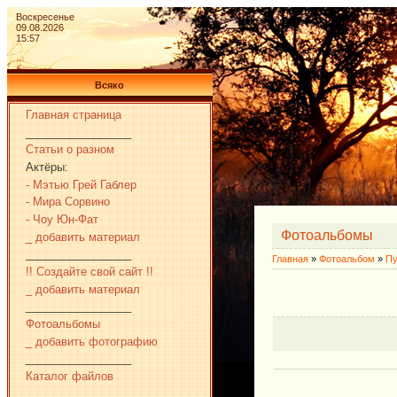
Воскресенье
09.08.2026
15:57
Всяко
Главная страница
_________________
Статьи о разном
Актёры:
- Мэтью Грей Габлер
- Мира Сорвино
- Чоу Юн-Фат
Фотоальбомы
_ добавить материал
_________________
Главная
»
Фотоальбом
»
Пу
!! Создайте свой сайт !!
_ добавить материал
_________________
Фотоальбомы
_ добавить фотографию
_________________
Каталог файлов
_________________