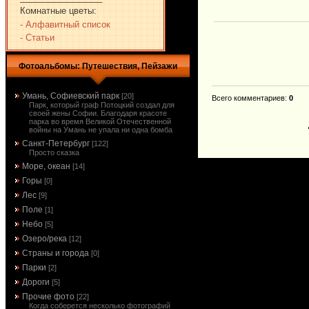
Комнатные цветы:
- Алфавитный список
- Статьи
Фотоальбомы: Путешествия, Пейзажи
Умань, Софиевский парк
[20]
Всего комментариев
:
0
Парк, который граф Потоцкий создал для
своей жены Софии. Благодаря красоте
парка во время Великой Отечественной
войны на Умань не упала ни одна бомба
Санкт-Петербург
[122]
Просто сказка
Море, океан
[14]
Горы
[0]
Лес
[9]
Поле
[1]
Небо
[5]
Озеро/река
[12]
Страны и города
[0]
Парки
[2]
Дороги
[5]
Прочие фото
[22]
Когда соберется несколько фотографий