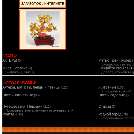
ЗАРАБОТОК в ИНТЕРНЕТЕ
СТАТЬИ:
АКТЕРЫ
Мэтью Грей Габлер (
[0]
Биография, статьи, ..
Мира Сорвино
Создайте свой сайт
[1]
Биография, статьи, ...
Для тех, кто хочет 
ФОТОАЛЬБОМЫ:
Актеры, артисты, певцы и певицы
Животные
[127]
[137]
Кто в доме хозяин?
Цветы комнатные
Цветы садовые
[997]
[55]
Путешествия, Пейзажи
Стихии
[212]
[7]
Поделитесь впечатлениями от путешествий
Фэнтази
Родной город
[10]
[76]
Современные фотог