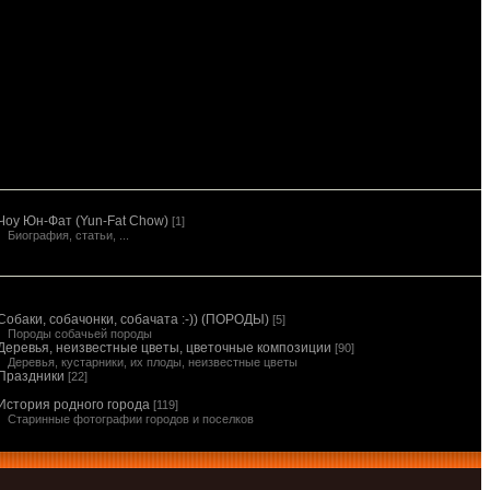
Чоу Юн-Фат (Yun-Fat Chow)
[1]
Биография, статьи, ...
Собаки, собачонки, собачата :-)) (ПОРОДЫ)
[5]
Породы собачьей породы
Деревья, неизвестные цветы, цветочные композиции
[90]
Деревья, кустарники, их плоды, неизвестные цветы
Праздники
[22]
История родного города
[119]
Старинные фотографии городов и поселков