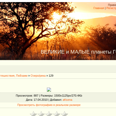
Приве
Главная
|
Регист
ВЕЛИКИЕ и МАЛЫЕ планеты 
тешествия, Пейзажи
»
Озеро/река
» 129
Просмотров
: 887 |
Размеры
: 1500x1125px/270.4Kb
Дата
: 17.04.2010 |
Добавил
:
aKsena
Просмотреть фотографию в реальном размере