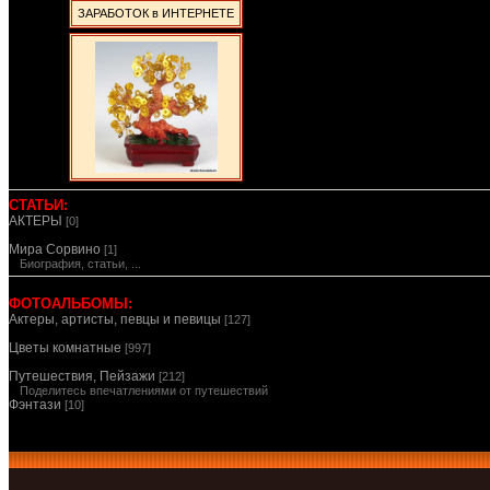
ЗАРАБОТОК в ИНТЕРНЕТЕ
СТАТЬИ:
АКТЕРЫ
[0]
Мира Сорвино
[1]
Биография, статьи, ...
ФОТОАЛЬБОМЫ:
Актеры, артисты, певцы и певицы
[127]
Цветы комнатные
[997]
Путешествия, Пейзажи
[212]
Поделитесь впечатлениями от путешествий
Фэнтази
[10]