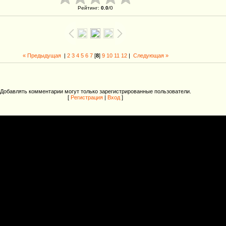
Рейтинг
:
0.0
/
0
« Предыдущая
|
2
3
4
5
6
7
[
8
]
9
10
11
12
|
Следующая »
Добавлять комментарии могут только зарегистрированные пользователи.
[
Регистрация
|
Вход
]