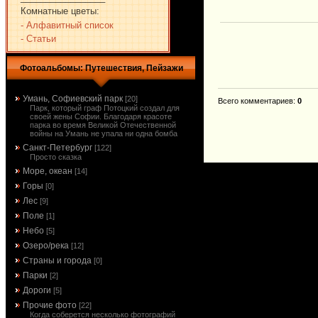
Комнатные цветы:
- Алфавитный список
- Статьи
Фотоальбомы: Путешествия, Пейзажи
Умань, Софиевский парк
[20]
Всего комментариев
:
0
Парк, который граф Потоцкий создал для
своей жены Софии. Благодаря красоте
парка во время Великой Отечественной
войны на Умань не упала ни одна бомба
Санкт-Петербург
[122]
Просто сказка
Море, океан
[14]
Горы
[0]
Лес
[9]
Поле
[1]
Небо
[5]
Озеро/река
[12]
Страны и города
[0]
Парки
[2]
Дороги
[5]
Прочие фото
[22]
Когда соберется несколько фотографий