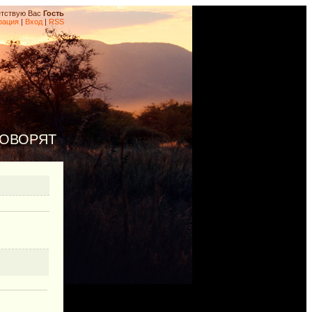
тствую Вас
Гость
рация
|
Вход
|
RSS
ГОВОРЯТ