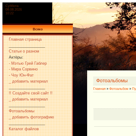
Суббота
08.08.2026
10:22
Всяко
Главная страница
_________________
Статьи о разном
Актёры:
- Мэтью Грей Габлер
- Мира Сорвино
- Чоу Юн-Фат
Фотоальбомы
_ добавить материал
_________________
Главная
»
Фотоальбом
»
Пу
!! Создайте свой сайт !!
_ добавить материал
_________________
Фотоальбомы
_ добавить фотографию
_________________
Каталог файлов
_________________