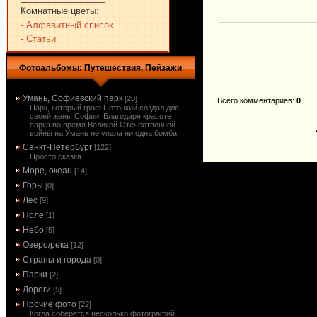
Комнатные цветы:
- Алфавитный список
- Статьи
Фотоальбомы: Путешествия, Пейзажи
Умань, Софиевский парк
[20]
Всего комментариев
:
0
Парк, который граф Потоцкий создал для
своей жены Софии. Благодаря красоте
парка во время Великой Отечественной
войны на Умань не упала ни одна бомба
Санкт-Петербург
[122]
Просто сказка
Море, океан
[14]
Горы
[0]
Лес
[9]
Поле
[1]
Небо
[5]
Озеро/река
[12]
Страны и города
[0]
Парки
[2]
Дороги
[5]
Прочие фото
[22]
Когда соберется несколько фотографий