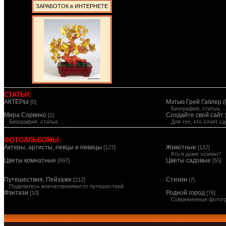
ЗАРАБОТОК в ИНТЕРНЕТЕ
СТАТЬИ:
АКТЕРЫ
Мэтью Грей Габлер (
[0]
Биография, статьи, ..
Мира Сорвино
Создайте свой сайт
[1]
Биография, статьи, ...
Для тех, кто хочет 
ФОТОАЛЬБОМЫ:
Актеры, артисты, певцы и певицы
Животные
[127]
[137]
Кто в доме хозяин?
Цветы комнатные
Цветы садовые
[997]
[55]
Путешествия, Пейзажи
Стихии
[212]
[7]
Поделитесь впечатлениями от путешествий
Фэнтази
Родной город
[10]
[76]
Современные фотог