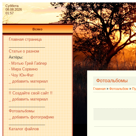
Суббота
08.08.2026
01:57
Всяко
Главная страница
_________________
Статьи о разном
Актёры:
- Мэтью Грей Габлер
- Мира Сорвино
- Чоу Юн-Фат
Фотоальбомы
_ добавить материал
_________________
Главная
»
Фотоальбом
»
Пу
!! Создайте свой сайт !!
_ добавить материал
_________________
Фотоальбомы
_ добавить фотографию
_________________
Каталог файлов
_________________