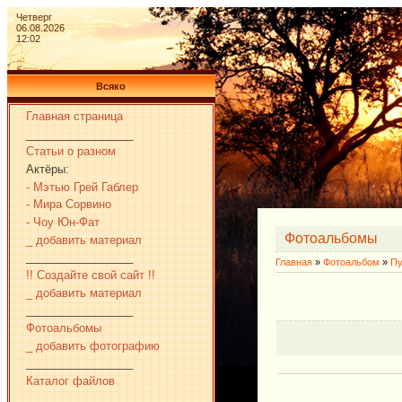
Четверг
06.08.2026
12:02
Всяко
Главная страница
_________________
Статьи о разном
Актёры:
- Мэтью Грей Габлер
- Мира Сорвино
- Чоу Юн-Фат
Фотоальбомы
_ добавить материал
_________________
Главная
»
Фотоальбом
»
Пу
!! Создайте свой сайт !!
_ добавить материал
_________________
Фотоальбомы
_ добавить фотографию
_________________
Каталог файлов
_________________