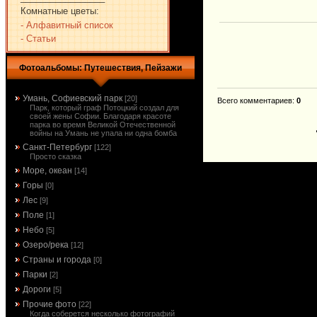
Комнатные цветы:
- Алфавитный список
- Статьи
Фотоальбомы: Путешествия, Пейзажи
Умань, Софиевский парк
[20]
Всего комментариев
:
0
Парк, который граф Потоцкий создал для
своей жены Софии. Благодаря красоте
парка во время Великой Отечественной
войны на Умань не упала ни одна бомба
Санкт-Петербург
[122]
Просто сказка
Море, океан
[14]
Горы
[0]
Лес
[9]
Поле
[1]
Небо
[5]
Озеро/река
[12]
Страны и города
[0]
Парки
[2]
Дороги
[5]
Прочие фото
[22]
Когда соберется несколько фотографий