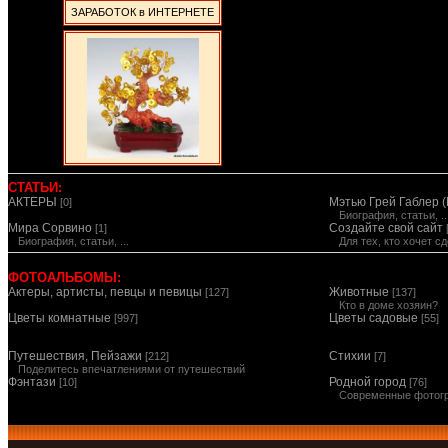
ЗАРАБОТОК в ИНТЕРНЕТЕ
СТАТЬИ:
АКТЕРЫ
Мэтью Грей Габлер (
[0]
Биография, статьи, ..
Мира Сорвино
Создайте свой сайт
[1]
Биография, статьи, ...
Для тех, кто хочет 
ФОТОАЛЬБОМЫ:
Актеры, артисты, певцы и певицы
Животные
[127]
[137]
Кто в доме хозяин?
Цветы комнатные
Цветы садовые
[997]
[55]
Путешествия, Пейзажи
Стихии
[212]
[7]
Поделитесь впечатлениями от путешествий
Фэнтази
Родной город
[10]
[76]
Современные фотог