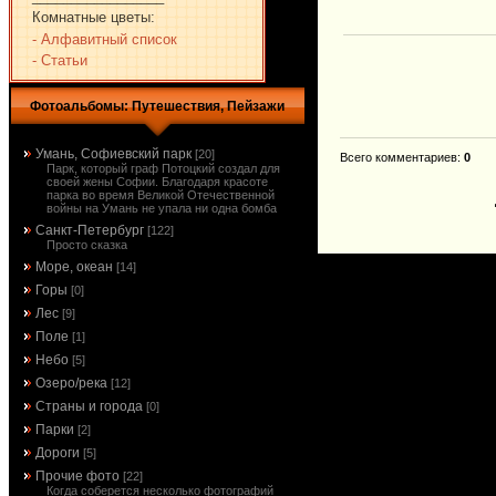
Комнатные цветы:
- Алфавитный список
- Статьи
Фотоальбомы: Путешествия, Пейзажи
Умань, Софиевский парк
[20]
Всего комментариев
:
0
Парк, который граф Потоцкий создал для
своей жены Софии. Благодаря красоте
парка во время Великой Отечественной
войны на Умань не упала ни одна бомба
Санкт-Петербург
[122]
Просто сказка
Море, океан
[14]
Горы
[0]
Лес
[9]
Поле
[1]
Небо
[5]
Озеро/река
[12]
Страны и города
[0]
Парки
[2]
Дороги
[5]
Прочие фото
[22]
Когда соберется несколько фотографий