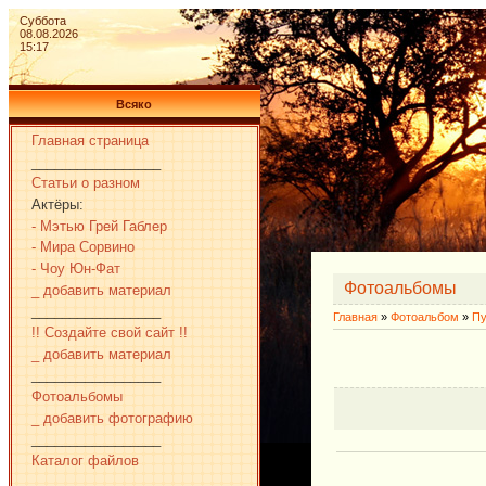
Суббота
08.08.2026
15:17
Всяко
Главная страница
_________________
Статьи о разном
Актёры:
- Мэтью Грей Габлер
- Мира Сорвино
- Чоу Юн-Фат
Фотоальбомы
_ добавить материал
_________________
Главная
»
Фотоальбом
»
Пу
!! Создайте свой сайт !!
_ добавить материал
_________________
Фотоальбомы
_ добавить фотографию
_________________
Каталог файлов
_________________