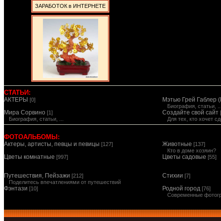
ЗАРАБОТОК в ИНТЕРНЕТЕ
СТАТЬИ:
АКТЕРЫ
Мэтью Грей Габлер (
[0]
Биография, статьи, ..
Мира Сорвино
Создайте свой сайт
[1]
Биография, статьи, ...
Для тех, кто хочет 
ФОТОАЛЬБОМЫ:
Актеры, артисты, певцы и певицы
Животные
[127]
[137]
Кто в доме хозяин?
Цветы комнатные
Цветы садовые
[997]
[55]
Путешествия, Пейзажи
Стихии
[212]
[7]
Поделитесь впечатлениями от путешествий
Фэнтази
Родной город
[10]
[76]
Современные фотог