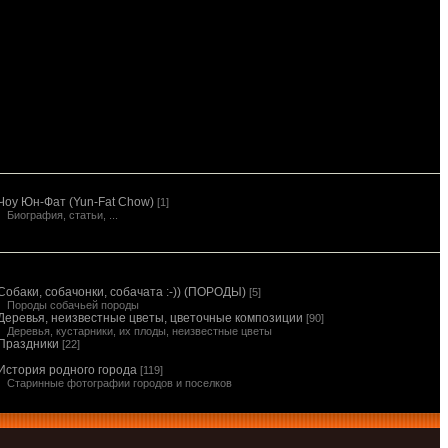
Чоу Юн-Фат (Yun-Fat Chow)
[1]
Биография, статьи, ...
Собаки, собачонки, собачата :-)) (ПОРОДЫ)
[5]
Породы собачьей породы
Деревья, неизвестные цветы, цветочные композиции
[90]
Деревья, кустарники, их плоды, неизвестные цветы
Праздники
[22]
История родного города
[119]
Старинные фотографии городов и поселков