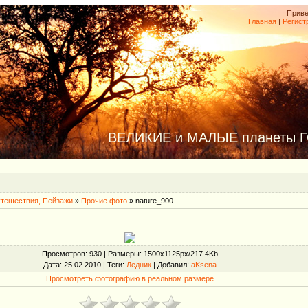
Приве
Главная
|
Регист
ВЕЛИКИЕ и МАЛЫЕ планеты 
тешествия, Пейзажи
»
Прочие фото
» nature_900
Просмотров
: 930 |
Размеры
: 1500x1125px/217.4Kb
Дата
: 25.02.2010 |
Теги
:
Ледник
|
Добавил
:
aKsena
Просмотреть фотографию в реальном размере