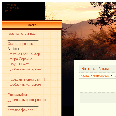
Пятница
07.08.2026
12:21
Всяко
Главная страница
_________________
Статьи о разном
Актёры:
- Мэтью Грей Габлер
- Мира Сорвино
- Чоу Юн-Фат
Фотоальбомы
_ добавить материал
_________________
Главная
»
Фотоальбом
»
Пу
!! Создайте свой сайт !!
_ добавить материал
_________________
Фотоальбомы
_ добавить фотографию
_________________
Каталог файлов
_________________