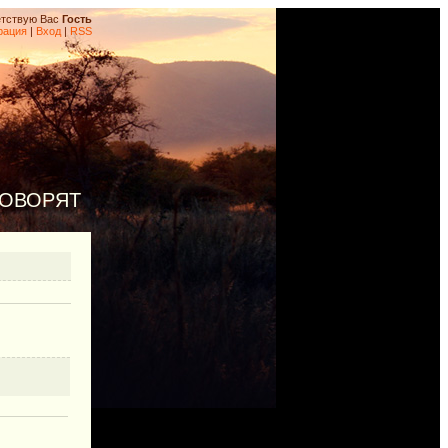
тствую Вас
Гость
рация
|
Вход
|
RSS
ГОВОРЯТ