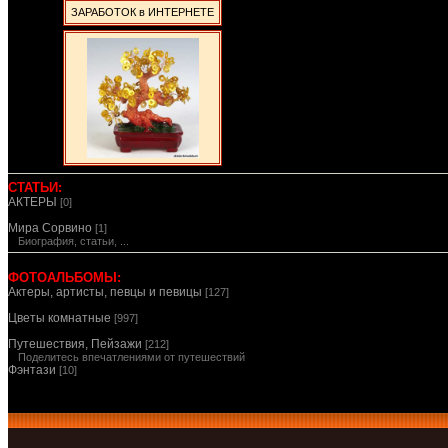
ЗАРАБОТОК в ИНТЕРНЕТЕ
СТАТЬИ:
АКТЕРЫ
[0]
Мира Сорвино
[1]
Биография, статьи, ...
ФОТОАЛЬБОМЫ:
Актеры, артисты, певцы и певицы
[127]
Цветы комнатные
[997]
Путешествия, Пейзажи
[212]
Поделитесь впечатлениями от путешествий
Фэнтази
[10]