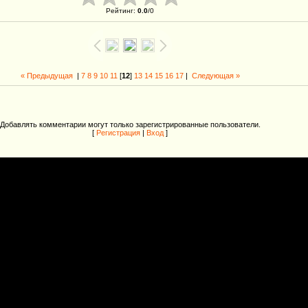
Рейтинг
:
0.0
/
0
« Предыдущая
|
7
8
9
10
11
[
12
]
13
14
15
16
17
|
Следующая »
Добавлять комментарии могут только зарегистрированные пользователи.
[
Регистрация
|
Вход
]