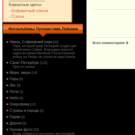
Комнатные цветы:
- Алфавитный список
- Статьи
Фотоальбомы: Путешествия, Пейзажи
Умань, Софиевский парк
[20]
Всего комментариев
:
0
Парк, который граф Потоцкий создал для
своей жены Софии. Благодаря красоте
парка во время Великой Отечественной
войны на Умань не упала ни одна бомба
Санкт-Петербург
[122]
Просто сказка
Море, океан
[14]
Горы
[0]
Лес
[9]
Поле
[1]
Небо
[5]
Озеро/река
[12]
Страны и города
[0]
Парки
[2]
Дороги
[5]
Прочие фото
[22]
Когда соберется несколько фотографий