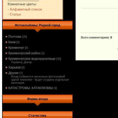
Комнатные цветы:
- Алфавитный список
- Статьи
Фотоальбомы: Родной город
Полтава
[20]
Всего комментариев
:
0
Киев
[0]
Кременчуг
[0]
Кременчугский район
[2]
Кременчугское водохранилище
[43]
Украина, Днепр
Харьков
[0]
Другие
[7]
Когда соберется несколько фотографий
одной тематики - будет создана отдельная
категория
КАТАСТРОФЫ. КАТАКЛИЗМЫ
[4]
Форма входа
Статистика