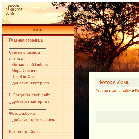
Суббота
08.08.2026
20:55
Всяко
Главная страница
_________________
Статьи о разном
Актёры:
- Мэтью Грей Габлер
- Мира Сорвино
- Чоу Юн-Фат
Фотоальбомы
_ добавить материал
_________________
Главная
»
Фотоальбом
»
Ро
!! Создайте свой сайт !!
_ добавить материал
_________________
Фотоальбомы
_ добавить фотографию
_________________
Каталог файлов
_________________