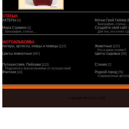
СТАТЬИ:
АКТЕРЫ
Мэтью Грей Габлер (
[0]
Биография, статьи, ..
Мира Сорвино
Создайте свой сайт
[1]
Биография, статьи, ...
Для тех, кто хочет 
ФОТОАЛЬБОМЫ:
Актеры, артисты, певцы и певицы
Животные
[127]
[137]
Кто в доме хозяин?
Цветы комнатные
Цветы садовые
[997]
[55]
Путешествия, Пейзажи
Стихии
[212]
[7]
Поделитесь впечатлениями от путешествий
Фэнтази
Родной город
[10]
[76]
Современные фотог
Copyright MyCorp © 2026