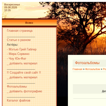
Воскресенье
09.08.2026
10:26
Всяко
Главная страница
_________________
Статьи о разном
Актёры:
- Мэтью Грей Габлер
- Мира Сорвино
- Чоу Юн-Фат
Фотоальбомы
_ добавить материал
_________________
Главная
»
Фотоальбом
»
Ро
!! Создайте свой сайт !!
_ добавить материал
_________________
Фотоальбомы
_ добавить фотографию
Да
_________________
Каталог файлов
_________________