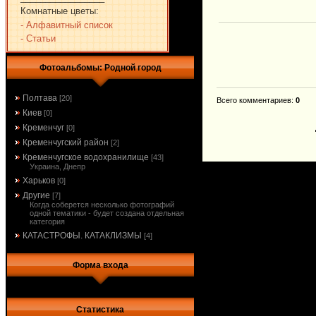
Комнатные цветы:
- Алфавитный список
- Статьи
Фотоальбомы: Родной город
Полтава
[20]
Всего комментариев
:
0
Киев
[0]
Кременчуг
[0]
Кременчугский район
[2]
Кременчугское водохранилище
[43]
Украина, Днепр
Харьков
[0]
Другие
[7]
Когда соберется несколько фотографий
одной тематики - будет создана отдельная
категория
КАТАСТРОФЫ. КАТАКЛИЗМЫ
[4]
Форма входа
Статистика