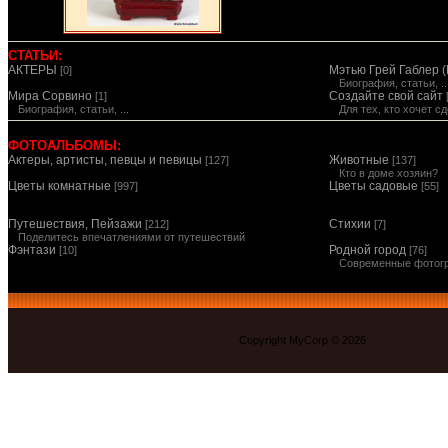
СТАТЬИ:
АКТЕРЫ
Мэтью Грей Габлер (
[0]
Биография, статьи, ..
Мира Сорвино
Создайте свой сайт
[1]
Биография, статьи, ...
Для тех, кто хочет 
ФОТОАЛЬБОМЫ:
Актеры, артисты, певцы и певицы
Животные
[127]
[137]
Кто в доме хозяин?
Цветы комнатные
Цветы садовые
[997]
[55]
Путешествия, Пейзажи
Стихии
[212]
[7]
Поделитесь впечатлениями от путешествий
Фэнтази
Родной город
[10]
[76]
Современные фотог
Copyright MyCorp © 2026