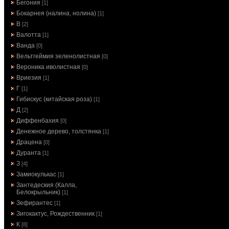
Бегония
[1]
Бокарнея (налина, нолина)
[1]
В
[2]
Валотта
[1]
Ванда
[0]
Вельтгеймия зеленолистная
[0]
Вероника иволистная
[0]
Вриезия
[1]
Г
[1]
Гибискус (китайская роза)
[1]
Д
[2]
Диффенбахия
[0]
Денежное дерево, толстянка
[1]
Драцена
[0]
Дуранта
[1]
З
[4]
Замиокулькас
[1]
Зантедеския (Калла,
Белокрыльник)
[1]
Зефирантес
[1]
Зигокактус, Рождественник
[1]
К
[8]