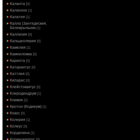
Каланта
[0]
Каланхое
[1]
Калатея
[1]
Калла (Зантедеския,
Белокрыльник
[1]
Каллизия
[0]
Кальцеолярия
[0]
Камелия
[1]
Камнеломка
[0]
Кариота
[0]
Катарантус
[0]
Каттлея
[0]
Кипарис
[0]
Клейстокактус
[0]
Клеродендрум
[1]
Кливия
[2]
Кротон (Кодиеум)
[1]
Кокос
[0]
Колерия
[1]
Колеус
[0]
Кордилина
[1]
Коринокарпус
[0]