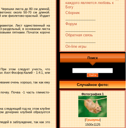
каждого является любовь к
Богу
 Черешки листа до 80 см длиной,
Сборник
ветонос около 50-70 см длиной.
й или фиолетово-красный. Издает
_______________
Форум
диаметре. Лист единственный на
3-раздельный, в основании листа
_______________
озовыми пятнами. Початок короче
Обратная связь
_______________
On-line игры
Поиск
 При этом следует учесть, что
 Азот:Фосфор:Калий - 1:4:1, или
ивание очень хорошо, так как ему
Случайное фото:
почву. Почва -1 часть глинисто-
Фотография 1
на следующий год на этом клубне
том дочерних клубней образуется
[
Грызуны
]
юдей в заблуждение, так как это
1500x1125