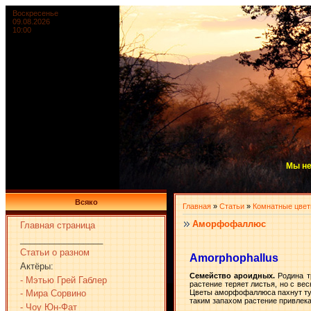
Воскресенье
09.08.2026
10:00
Мы не
Всяко
Главная
»
Статьи
»
Комнатные цве
Аморфофаллюс
Главная страница
_________________
Статьи о разном
Amorphophallus
Актёры:
Семейство ароидных.
Родина т
- Мэтью Грей Габлер
растение теряет листья, но с ве
- Мира Сорвино
Цветы аморфофаллюса пахнут тух
таким запахом растение привлек
- Чоу Юн-Фат