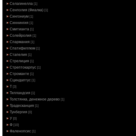
Селагинелла
[1]
Сенполия (Фиалка)
[1]
Сингониум
[1]
Синнингия
[1]
Смитианта
[1]
Солейролия
[1]
Спармания
[1]
Спатифиллюм
[1]
Стапелия
[1]
Стрелиция
[1]
Стрептокарпус
[1]
Строманте
[1]
Сциндаптус
[1]
Т
[3]
Тилландсия
[1]
Толстянка, денежное дерево
[1]
Традесканция
[1]
Тунбергия
[0]
У
[0]
Ф
[10]
Фаленопсис
[1]