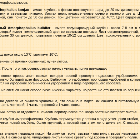
аморфофаллюсов:
ophallus konjac
- имеет клубень в форме сплюснутого шара, до 20 см диаметром.
ыми и светлыми пятнами. Листья перисто-рассеченные сочного зеленого цвета. Ц
ной, сам початок до 50 см длиной, при цветении нагревается до 40°C. Цвет бардовы
й Amorphophallus bulbifer
- имеет полушаровидный клубень около 7-8 см в 
который имеет темно-оливковый цвет со светлыми пятнами. Лист сегментированный, 
более 30 см длиной, покрывало початка 10-12 см длиной. Цвет грязно-зеленый с р
од покоя около 13°C, минимум 10°C.
нением от прямых солнечных лучей летом.
 После того, как осенью листья начнут увядать, полив прекращают.
 после прорастания свежих всходов весной проводят подкормки удобрениями.
ьно большой дозе фосфора. Выберите то удобрение, пропорции удобрений в которых
тся на удобрение органическим удобрением в виде перепревшего коровяка.
ия листьев носит скорее гигиенический характер, но растение отзывается на опрыск
ни достали из зимнего хранилища, это обычно в марте, их сажают в питательную 
 часть листовой, 1 часть торфяной и 1 часть песка.
и. Которые отделяют с началом периода покоя, т.е. когда растение потеряет листья.
ии клубня аморфофаллюса. Клубень формируется у сеянца в виде утолщения стебля, 
уется новый клубень, более крупный, а первый при этом не отделяется. С возрас
ательным периодом покоя. На зиму он теряет листья - они вянут, вводе некоторых л
или. На самом деле, увядающие листья нужно срезать под корень и прекратить полив.