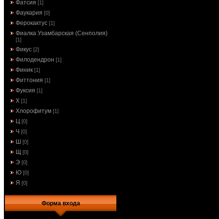
Фатсия
[1]
Фаукария
[0]
Ферокактус
[1]
Фиалка Узамбарская (Сенполия)
[1]
Фикус
[2]
Филодендрон
[1]
Финик
[1]
Фиттония
[1]
Фуксия
[1]
Х
[1]
Хлорофитум
[1]
Ц
[0]
Ч
[0]
Ш
[0]
Щ
[0]
Э
[0]
Ю
[0]
Я
[0]
Форма входа