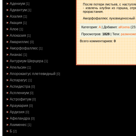
Адениум
[1]
После потери листьев, с наступл
- извлечь клубни из горшка, от
Адиантум
[1]
прорастания.
Азалия
[1]
Аморфофаллюс луковиценосный мо
Акация
[1]
Категория
:
А
|
Добавил
:
aKsena
(23
Алое
[1]
Просмотров
:
1828
|
Теги
:
размноже
Алоказия
[1]
Всего комментариев
:
0
Амариллис
[0]
Аморфофаллюс
[1]
Ананас
[1]
Антуриум Шерцера
[1]
Апельсин
[1]
Апорокактус плетевидный
[0]
Аспарагус
[1]
Аспидистра
[0]
Асплениум
[0]
Астрофитум
[0]
Араукария
[0]
Ардизия
[0]
Афеландра
[0]
Ахименес
[1]
Б
[2]