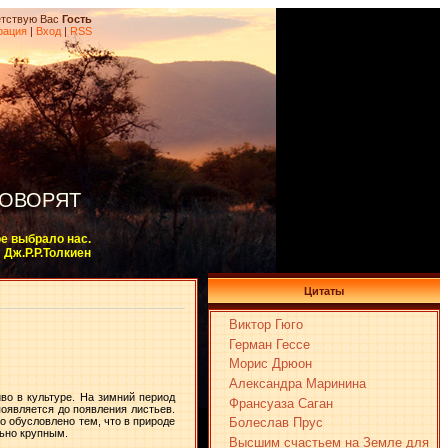
тствую Вас
Гость
рация
|
Вход
|
RSS
ГОВОРЯТ
ое выбрало нас.
Дж.Р.Р.Толкиен
Цитаты
Виктор Гюго
Герман Гессе
Морис Дрюон
Александра Маринина
во в культуре. На зимний период
Франсуаза Саган
появляется до появления листьев.
Болеслав Прус
 обусловлено тем, что в природе
льно крупным.
Высшим счастьем на Земле для