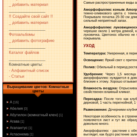
Самые распространенные виды 
_ добавить материал
Аморфофаллюс коньяк Amorph
_________________
темно-оливкового цвета с темн
!! Создайте свой сайт !!
Покрывало початка 25-30 см дли
сильный неприятный запах.
_ добавить материал
Аморфофаллюс луковиценосны
_________________
черешке около 1 метра длиной, 
Фотоальбомы
луковичка. Цветонос обычно не 
покрывала.
_ добавить фотографию
УХОД
_________________
Каталог файлов
Температура:
Умеренная, в пери
_________________
Освещение:
Яркий свет с прите
Комнатные цветы:
Полив:
Обильный в период роста.
- Алфавитный список
Удобрения:
Через 1,5 месяца
- Статьи
аморфофаллюс нуждается в довол
близкие к этому. Хорошо отзывае
Выращивание цветов: Комнатные
Влажность воздуха:
Опрыскиван
цветы
свойственен влажный климат.
Пересадка:
После того как клуб
А
[16]
дерновой, 1 часть перегнойной, 1
Абелия
[0]
Размножение:
Дочерними клубням
Абутилон (комнатный клен)
[1]
Некоторая особенность в строен
появляется лист и тут же образ
Агава
[1]
довольно много.
Агапантус
[1]
Аморфофаллюс - растение с обяз
Аглаонема
выглядит, как будто растение зал
[1]