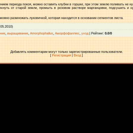
ением периода покоя, можно оставить клубни в горшке, при этом землю поливать не н
ряхнуть от старой земли, промыть в розовом растворе марганцовки, подсушить и 
жно размножать луковичкой, которая находится в основании сегментов листа.
.05.2010)
ние
,
выращивание
,
Amorphophallus
,
Аморфофаллюс
,
уход
|
Рейтинг
:
0.0
/
0
Добавлять комментарии могут только зарегистрированные пользователи.
[
Регистрация
|
Вход
]