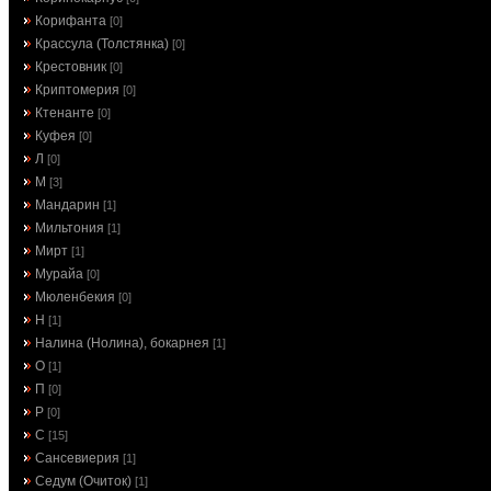
Корифанта
[0]
Крассула (Толстянка)
[0]
Крестовник
[0]
Криптомерия
[0]
Ктенанте
[0]
Куфея
[0]
Л
[0]
М
[3]
Мандарин
[1]
Мильтония
[1]
Мирт
[1]
Мурайа
[0]
Мюленбекия
[0]
Н
[1]
Налина (Нолина), бокарнея
[1]
О
[1]
П
[0]
Р
[0]
С
[15]
Сансевиерия
[1]
Седум (Очиток)
[1]