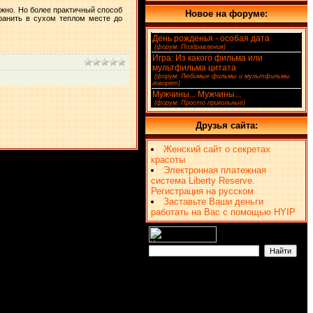
ужно. Но более практичный способ
Новое на форуме:
хранить в сухом теплом месте до
День рожденья - особая дата
(4)
[
(форум: Поздравления)
]
Игра: Из какого фильма или
мультфильма цитата
(2)
[
(форум: Любимые фильмы и мультфильмы
говорят)
]
Мужчины... Мужчины...
(1)
[
(форум: Просто прикольные)
]
Друзья сайта:
Женский сайт о секретах
красоты
Электронная платежная
система Liberty Reserve.
Регистрация на русском
Заставьте Ваши деньги
работать на Вас с помощью HYIP