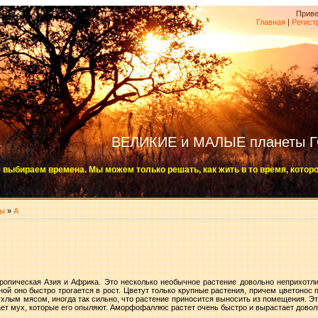
Приве
Главная
|
Регист
ВЕЛИКИЕ и МАЛЫЕ планеты 
 выбираем времена. Мы можем только решать, как жить в то время, котор
ты
»
А
ропическая Азия и Африка. Это несколько необычное растение довольно неприхотли
сной оно быстро трогается в рост. Цветут только крупные растения, причем цветонос 
лым мясом, иногда так сильно, что растение приносится выносить из помещения. Это
ает мух, которые его опыляют. Аморфофаллюс растет очень быстро и вырастает дово