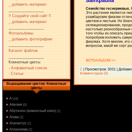
Saintpaulia
_ добавить материал
Семейство геснериевых.
_________________
Это растение является лю
!! Создайте свой сайт !!
узамбарские фиалки отлич
цветков и листьев. Но бла
_ добавить материал
селекционированию, прод
_________________
настолько разнообразные 
Фотоальбомы
того чтобы их описать при
попробуем изложить саму
_ добавить фотографию
фиалках. Хотя многие, кто
_________________
вопросом, какой же сорт ра
Каталог файлов
_________________
ФОТОАЛЬБОМ >>
Комнатные цветы:
- Алфавитный список
С
| Просмотров: 3031 | Добави
Комментарии (0)
- Статьи
Выращивание цветов: Комнатные
цветы
А
[16]
Абелия
[0]
Абутилон (комнатный клен)
[1]
Агава
[1]
Агапантус
[1]
Аглаонема
[1]