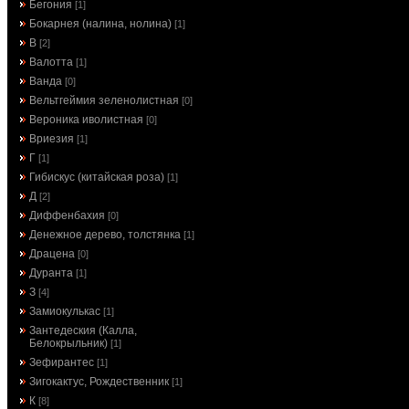
Бегония
[1]
Бокарнея (налина, нолина)
[1]
В
[2]
Валотта
[1]
Ванда
[0]
Вельтгеймия зеленолистная
[0]
Вероника иволистная
[0]
Вриезия
[1]
Г
[1]
Гибискус (китайская роза)
[1]
Д
[2]
Диффенбахия
[0]
Денежное дерево, толстянка
[1]
Драцена
[0]
Дуранта
[1]
З
[4]
Замиокулькас
[1]
Зантедеския (Калла,
Белокрыльник)
[1]
Зефирантес
[1]
Зигокактус, Рождественник
[1]
К
[8]