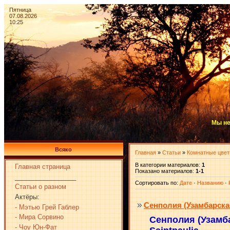
Пятница
07.08.2026
10:25
Мы не
Всяко
Главная
»
Статьи
»
Комнатные цве
В категории материалов
:
1
Главная страница
Показано материалов
:
1-1
_________________
Сортировать по
:
Дате
·
Названию
·
Статьи о разном
Актёры:
Сенполия (Узамбарска
- Мэтью Грей Габлер
- Мира Сорвино
Сенполия (Узамб
- Чоу Юн-Фат