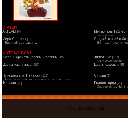
СТАТЬИ:
АКТЕРЫ
Мэтью Грей Габлер (
[0]
Биография, статьи, ..
Мира Сорвино
Создайте свой сайт
[1]
Биография, статьи, ...
Для тех, кто хочет 
ФОТОАЛЬБОМЫ:
Актеры, артисты, певцы и певицы
Животные
[127]
[137]
Кто в доме хозяин?
Цветы комнатные
Цветы садовые
[997]
[55]
Путешествия, Пейзажи
Стихии
[212]
[7]
Поделитесь впечатлениями от путешествий
Фэнтази
Родной город
[10]
[76]
Современные фотог
Copyright MyCorp © 2026