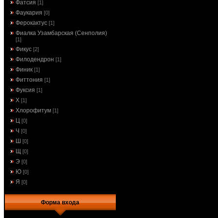
Фатсия
[1]
Фаукария
[0]
Ферокактус
[1]
Фиалка Узамбарская (Сенполия)
[1]
Фикус
[2]
Филодендрон
[1]
Финик
[1]
Фиттония
[1]
Фуксия
[1]
Х
[1]
Хлорофитум
[1]
Ц
[0]
Ч
[0]
Ш
[0]
Щ
[0]
Э
[0]
Ю
[0]
Я
[0]
Форма входа