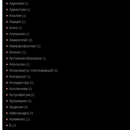
Адениум
[1]
Адиантум
[1]
Азалия
[1]
Акация
[1]
Алое
[1]
Алоказия
[1]
Амариллис
[0]
Аморфофаллюс
[1]
Ананас
[1]
Антуриум Шерцера
[1]
Апельсин
[1]
Апорокактус плетевидный
[0]
Аспарагус
[1]
Аспидистра
[0]
Асплениум
[0]
Астрофитум
[0]
Араукария
[0]
Ардизия
[0]
Афеландра
[0]
Ахименес
[1]
Б
[2]