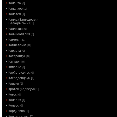
Каланта
[0]
Каланхое
[1]
Калатея
[1]
Калла (Зантедеския,
Белокрыльник
[1]
Каллизия
[0]
Кальцеолярия
[0]
Камелия
[1]
Камнеломка
[0]
Кариота
[0]
Катарантус
[0]
Каттлея
[0]
Кипарис
[0]
Клейстокактус
[0]
Клеродендрум
[1]
Кливия
[2]
Кротон (Кодиеум)
[1]
Кокос
[0]
Колерия
[1]
Колеус
[0]
Кордилина
[1]
Коринокарпус
[0]