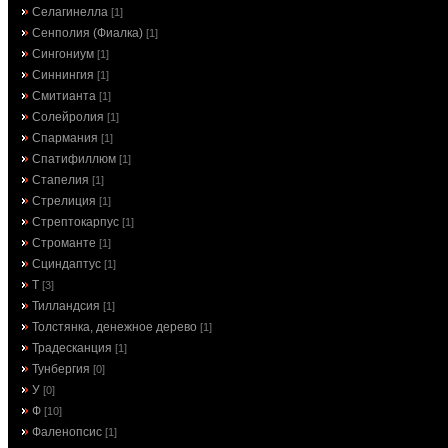
Селагинелла
[1]
Сенполия (Фиалка)
[1]
Сингониум
[1]
Синнингия
[1]
Смитианта
[1]
Солейролия
[1]
Спармания
[1]
Спатифиллюм
[1]
Стапелия
[1]
Стрелиция
[1]
Стрептокарпус
[1]
Строманте
[1]
Сциндаптус
[1]
Т
[3]
Тилландсия
[1]
Толстянка, денежное дерево
[1]
Традесканция
[1]
Тунбергия
[0]
У
[0]
Ф
[10]
Фаленопсис
[1]