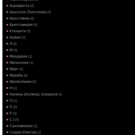
Корифанта
[0]
Крассула (Толстянка)
[0]
Крестовник
[0]
Криптомерия
[0]
Ктенанте
[0]
Куфея
[0]
Л
[0]
М
[3]
Мандарин
[1]
Мильтония
[1]
Мирт
[1]
Мурайа
[0]
Мюленбекия
[0]
Н
[1]
Налина (Нолина), бокарнея
[1]
О
[1]
П
[0]
Р
[0]
С
[15]
Сансевиерия
[1]
Седум (Очиток)
[1]