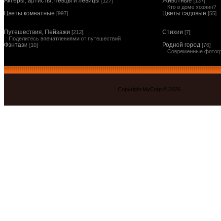
Актеры, артисты, певцы и певицы
Животные
[127]
[137]
Кто в доме хозяин?
Цветы комнатные
Цветы садовые
[997]
[55]
Путешествия, Пейзажи
Стихии
[212]
[7]
Поделитесь впечатлениями от путешествий
Фэнтази
Родной город
[10]
[76]
Современные фотог
Copyright MyCorp © 2026