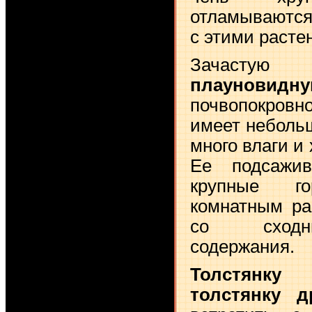
отламываются
с этими расте
Зача
плауновид
почвопокровно
имеет небольш
много влаги и
Ее подсажи
крупные г
комнатным ра
со сходн
содержания.
Толстянку 
толстянку д