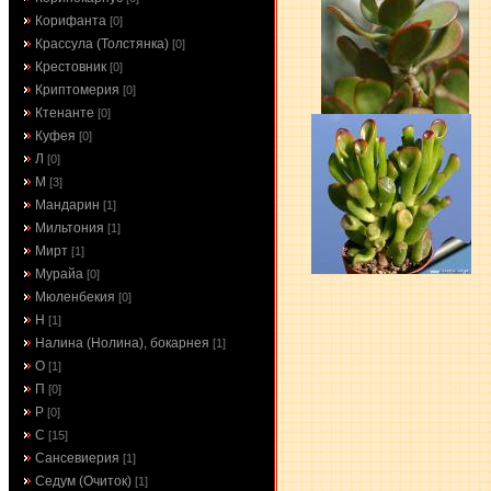
Корифанта
[0]
Крассула (Толстянка)
[0]
Крестовник
[0]
Криптомерия
[0]
Ктенанте
[0]
Куфея
[0]
Л
[0]
М
[3]
Мандарин
[1]
Мильтония
[1]
Мирт
[1]
Мурайа
[0]
Мюленбекия
[0]
Н
[1]
Налина (Нолина), бокарнея
[1]
О
[1]
П
[0]
Р
[0]
С
[15]
Сансевиерия
[1]
Седум (Очиток)
[1]