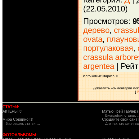
(22.05.2010)
Просмотров
:
9
дерево
,
crassu
ovata
,
плаунов
портулаковая
,
crassula arbor
argentea
|
Рейт
Всего комментариев
:
0
Добавлять комментарии могу
[
Р
СТАТЬИ:
АКТЕРЫ
Мэтью Грей Габлер (
[0]
Биография, статьи, ..
Мира Сорвино
Создайте свой сайт
[1]
Биография, статьи, ...
Для тех, кто хочет 
ФОТОАЛЬБОМЫ: