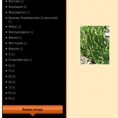
Фатсия
[1]
Фаукария
[0]
Ферокактус
[1]
Фиалка Узамбарская (Сенполия)
[1]
Фикус
[2]
Филодендрон
[1]
Финик
[1]
Фиттония
[1]
Фуксия
[1]
Х
[1]
Хлорофитум
[1]
Ц
[0]
Ч
[0]
Ш
[0]
Щ
[0]
Э
[0]
Ю
[0]
Я
[0]
Форма входа