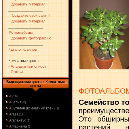
_ добавить материал
_________________
!! Создайте свой сайт !!
_ добавить материал
_________________
Фотоальбомы
_ добавить фотографию
_________________
Каталог файлов
_________________
Комнатные цветы:
- Алфавитный список
- Статьи
Выращивание цветов: Комнатные
цветы
ФОТОАЛЬБО
А
[16]
Семейство т
Абелия
[0]
Абутилон (комнатный клен)
[1]
преимуществ
Агава
[1]
Это обширны
Агапантус
[1]
растений, 
Аглаонема
[1]