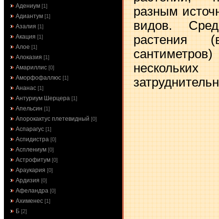
Адениум
[1]
разным источн
Адиантум
[1]
видов. Сре
Азалия
[1]
растения (
Акация
[1]
Алое
[1]
сантиметро
Алоказия
[1]
нескольких
Амариллис
[0]
Аморфофаллюс
[1]
затруднительн
Ананас
[1]
Антуриум Шерцера
[1]
Апельсин
[1]
Апорокактус плетевидный
[0]
Аспарагус
[1]
Аспидистра
[0]
Асплениум
[0]
Астрофитум
[0]
Араукария
[0]
Ардизия
[0]
Афеландра
[0]
Ахименес
[1]
Б
[2]