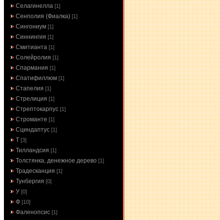
Селагинелла
[1]
Сенполия (Фиалка)
[1]
Сингониум
[1]
Синнингия
[1]
Смитианта
[1]
Солейролия
[1]
Спармания
[1]
Спатифиллюм
[1]
Стапелия
[1]
Стрелиция
[1]
Стрептокарпус
[1]
Строманте
[1]
Сциндаптус
[1]
Т
[3]
Тилландсия
[1]
Толстянка, денежное дерево
[1]
Традесканция
[1]
Тунбергия
[0]
У
[0]
Ф
[10]
Фаленопсис
[1]