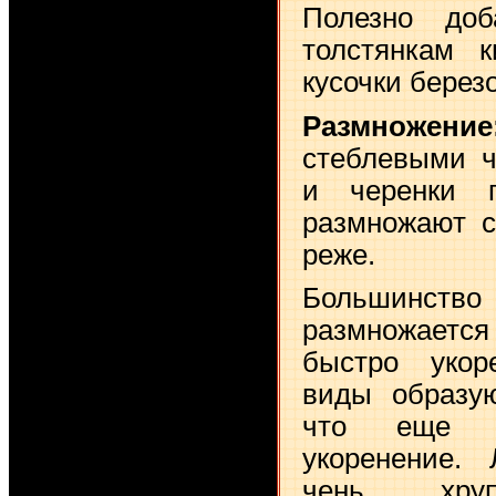
Полезно до
толстянкам 
кусочки берез
Размножение
стеблевыми ч
и черенки п
размножают с
реже.
Большинств
размножается
быстро укор
виды образу
что еще б
укоренение. 
чень хру