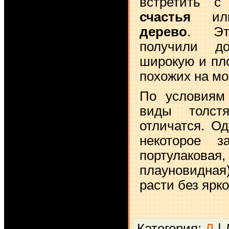
встретить 
счастья
ил
дерево
. Эт
получили д
широкую и пл
похожих на мо
По условиям
виды толст
отличатся. О
некоторое за
портулако
плауновидна
расти без ярко
Категория
:
Д
|