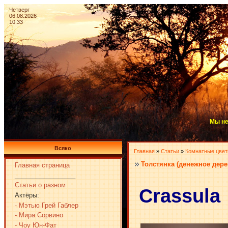
Четверг
06.08.2026
10:33
Мы не
Всяко
Главная
»
Статьи
»
Комнатные цве
Толстянка (денежное дере
Главная страница
_________________
Статьи о разном
Crassula
Актёры:
- Мэтью Грей Габлер
- Мира Сорвино
- Чоу Юн-Фат