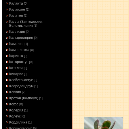
Каланта
[0]
Каланхое
[1]
Калатея
[1]
Калла (Зантедеския,
Белокрыльник
[1]
Каллизия
[0]
Кальцеолярия
[0]
Камелия
[1]
Камнеломка
[0]
Кариота
[0]
Катарантус
[0]
Каттлея
[0]
Кипарис
[0]
Клейстокактус
[0]
Клеродендрум
[1]
Кливия
[2]
Кротон (Кодиеум)
[1]
Кокос
[0]
Колерия
[1]
Колеус
[0]
Кордилина
[1]
Коринокарпус
[0]