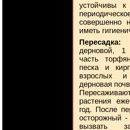
устойчивы к 
периодичес
совершенно н
иметь гигиени
Пересадка:
П
дерновой, 1
часть торфя
песка и кир
взрослых и
дерновая почв
Пересажи
растения еже
год. После п
осторожный -
вызвать за