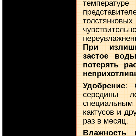
температур
представи
толстянко
чувстви
переувлажнен
При излиш
застое вод
потерять ра
неприхотлив
Удобрение
: 
середины л
специальны
кактусов и др
раз в месяц.
Влажность 