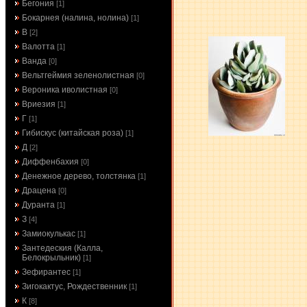
Бегония
[1]
Бокарнея (налина, нолина)
[1]
В
[2]
Валотта
[1]
Ванда
[0]
Вельтгеймия зеленолистная
[0]
Вероника иволистная
[0]
Вриезия
[1]
Г
[1]
Гибискус (китайская роза)
[1]
Д
[2]
Диффенбахия
[0]
Денежное дерево, толстянка
[1]
Драцена
[0]
Дуранта
[1]
З
[4]
Замиокулькас
[1]
Зантедеския (Калла,
Белокрыльник)
[1]
Зефирантес
[1]
Зигокактус, Рождественник
[1]
К
[8]